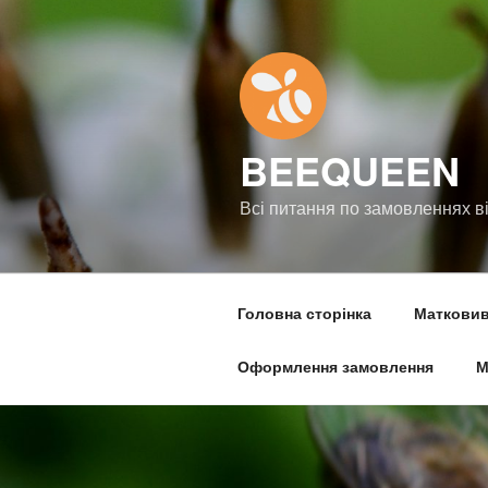
Перейти
до
вмісту
BEEQUEEN
Всі питання по замовленнях в
Головна сторінка
Матковиві
Оформлення замовлення
М