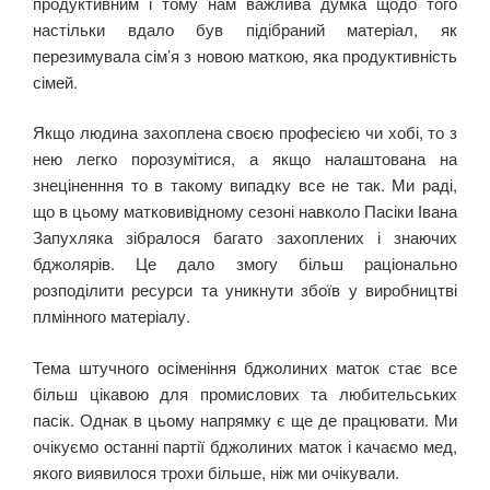
продуктивним і тому нам важлива думка щодо того
настільки вдало був підібраний матеріал, як
перезимувала сім’я з новою маткою, яка продуктивність
сімей.
Якщо людина захоплена своєю професією чи хобі, то з
нею легко порозумітися, а якщо налаштована на
знеціненння то в такому випадку все не так. Ми раді,
що в цьому матковивідному сезоні навколо Пасіки Івана
Запухляка зібралося багато захоплених і знаючих
бджолярів. Це дало змогу більш раціонально
розподілити ресурси та уникнути збоїв у виробництві
плмінного матеріалу.
Тема штучного осіменіння бджолиних маток стає все
більш цікавою для промислових та любительських
пасік. Однак в цьому напрямку є ще де працювати. Ми
очікуємо останні партії бджолиних маток і качаємо мед,
якого виявилося трохи більше, ніж ми очікували.