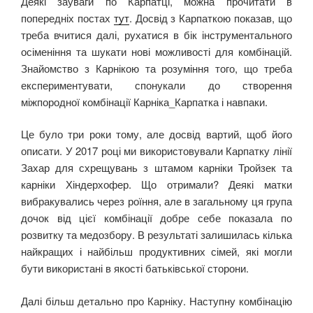
Деякі зауваги по Карпатці, можна прочитати в
попередніх постах
тут
. Досвід з Карпаткою показав, що
треба вчитися далі, рухатися в бік інструментального
осіменіння та шукати нові можливості для комбінацій.
Знайомство з Карнікою та розуміння того, що треба
експериментувати, спонукали до створення
міжпородної комбінації Карніка_Карпатка і навпаки.
Це було три роки тому, але досвід вартий, щоб його
описати. У 2017 році ми використовували Карпатку лінії
Захар для схрещувань з штамом карніки Тройзек та
карніки Хіндерхофер. Що отримали? Деякі матки
вибракувались через роїння, але в загальному ця група
дочок від цієї комбінації добре себе показала по
розвитку та медозбору. В результаті залишилась кілька
найкращих і найбільш продуктивних сімей, які могли
бути використані в якості батьківської сторони.
Далі більш детально про Карніку. Наступну комбінацію