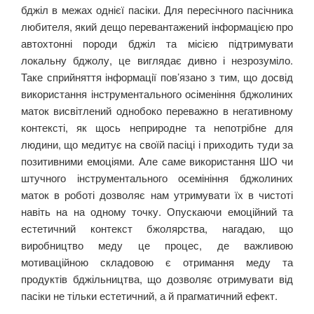
бджіл в межах однієї пасіки. Для пересічного пасічника
любителя, який дещо перевантажений інформацією про
автохтонні породи бджіл та місією підтримувати
локальну бджолу, це виглядає дивно і незрозуміло.
Таке сприйняття інформації пов’язано з тим, що досвід
використання інструментального осіменіння бджолиних
маток висвітлений однобоко переважно в негативному
контексті, як щось неприродне та непотрібне для
людини, що медитує на своїй пасіці і приходить туди за
позитивними емоціями. Але саме використання ШО чи
штучного інструментального осемініння бджолиних
маток в роботі дозволяє нам утримувати їх в чистоті
навіть на на одному точку. Опускаючи емоційний та
естетичний контекст бжолярства, нагадаю, що
виробництво меду це процес, де важливою
мотиваційною складовою є отримання меду та
продуктів бджільництва, що дозволяє отримувати від
пасіки не тільки естетичний, а й прагматичний ефект.