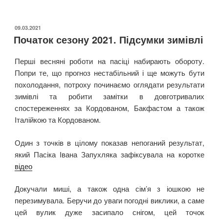
ОПУБЛІКОВАНО
09.03.2021
Початок сезону 2021. Підсумки зимівлі
Перші весняні роботи на пасіці набирають обороту.
Попри те, що прогноз нестабільний і ще можуть бути
похолодання, потроху починаємо оглядати результати
зимівлі та робити замітки в довготривалих
спостереженнях за Кордованом, Бакфастом а також
Італійкою та Кордованом.
Один з точків в цілому показав непоганий результат,
який Пасіка Івана Запухляка зафіксувала на коротке
відео
Докучали миші, а також одна сім’я з іошкою не
перезимувала. Беручи до уваги погодні виклики, а саме
цей вулик дуже засипало снігом, цей точок