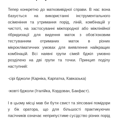
Тепер конкретно до матковивідної справи. В нас вона
базується на використанні інструментального
осіменіння та утримання порід, ліній, комбінацій у
чистоті, на застосуванні міжпородної або міжлінійної
гібридизації для видення маток з обов’язковим
тестуванням отриманих маток в різних
мікрокліматичних умовах для виявлення найкращих
комбінацій. Всі наявні групи сімей бджіл умовно
розділено на дві групи та точки. Принцип поділу
наступний:
-сірі бджоли (Карніка, Карпатка, Кавказька)
-жовті бджоли (Італійка, Кордован, Бакфаст).
І в цьому місці мав би бути свист та зіпсовані помідори
у бік оратора, що для більшості практикуючих
пасічників означає неприпустиме сусідство різних порід