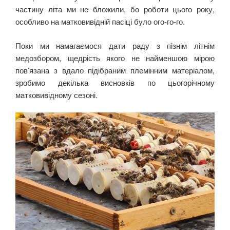
частину літа ми не бложили, бо роботи цього року,
особливо на матковивідній пасіці було ого-го-го.
Поки ми намагаємося дати раду з пізнім літнім
медозбором, щедрість якого не найменшою мірою
пов’язана з вдало підібраним племінним матеріалом,
зробимо декілька висновків по цьогорічному
матковивідному сезоні.