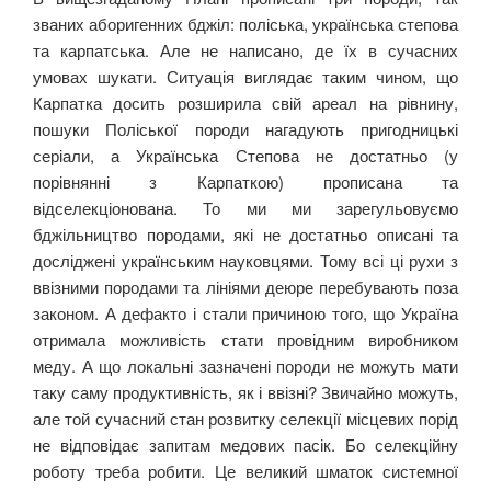
званих аборигенних бджіл: поліська, українська степова
та карпатська. Але не написано, де їх в сучасних
умовах шукати. Ситуація виглядає таким чином, що
Карпатка досить розширила свій ареал на рівнину,
пошуки Поліської породи нагадують пригодницькі
серіали, а Українська Степова не достатньо (у
порівнянні з Карпаткою) прописана та
відселекціонована. То ми ми зарегульовуємо
бджільництво породами, які не достатньо описані та
досліджені українським науковцями. Тому всі ці рухи з
ввізними породами та лініями деюре перебувають поза
законом. А дефакто і стали причиною того, що Україна
отримала можливість стати провідним виробником
меду. А що локальні зазначені породи не можуть мати
таку саму продуктивність, як і ввізні? Звичайно можуть,
але той сучасний стан розвитку селекції місцевих порід
не відповідає запитам медових пасік. Бо селекційну
роботу треба робити. Це великий шматок системної