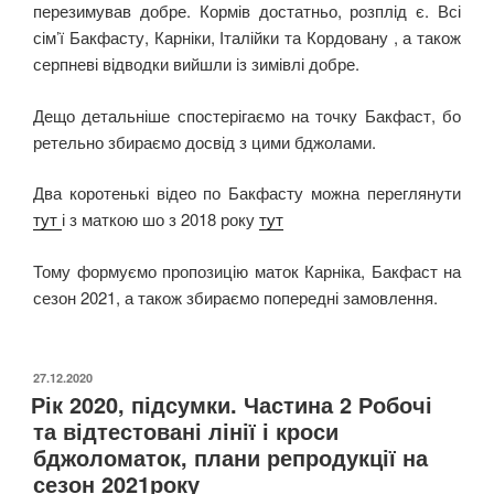
перезимував добре. Кормів достатньо, розплід є. Всі
сім’ї Бакфасту, Карніки, Італійки та Кордовану , а також
серпневі відводки вийшли із зимівлі добре.
Дещо детальніше спостерігаємо на точку Бакфаст, бо
ретельно збираємо досвід з цими бджолами.
Два коротенькі відео по Бакфасту можна переглянути
тут
і з маткою шо з 2018 року
тут
Тому формуємо пропозицію маток Карніка, Бакфаст на
сезон 2021, а також збираємо попередні замовлення.
ОПУБЛІКОВАНО
27.12.2020
Рік 2020, підсумки. Частина 2 Робочі
та відтестовані лінії і кроси
бджоломаток, плани репродукції на
сезон 2021року