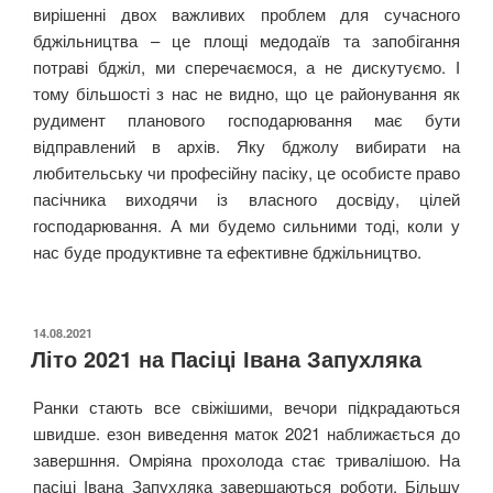
вирішенні двох важливих проблем для сучасного
бджільництва – це площі медодаїв та запобігання
потраві бджіл, ми сперечаємося, а не дискутуємо. І
тому більшості з нас не видно, що це районування як
рудимент планового господарювання має бути
відправлений в архів. Яку бджолу вибирати на
любительську чи професійну пасіку, це особисте право
пасічника виходячи із власного досвіду, цілей
господарювання. А ми будемо сильними тоді, коли у
нас буде продуктивне та ефективне бджільництво.
ОПУБЛІКОВАНО
14.08.2021
Літо 2021 на Пасіці Івана Запухляка
Ранки стають все свіжішими, вечори підкрадаються
швидше. езон виведення маток 2021 наближається до
завершння. Омріяна прохолода стає тривалішою. На
пасіці Івана Запухляка завершаються роботи. Більшу