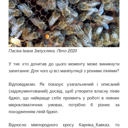
Пасіка Івана Запухляка. Літо 2020
У тих хто дочитав до цього моменту може виникнути
запитання: Для чого ці всі маніпуляції з різними лініями?
Відповідаємо. Як показує узагальнений і описаний
(задокументований) досвід, щоб утворити власну лінію
бджіл, що найкраще себе проявить у роботі в певних
мікрокліматичних умовах, потрібно 6 різних за
походженням ліній бджіл.
Відносно міжпородного кросу Карніка_Кавказ, то