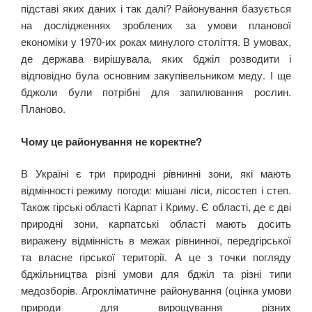
підставі яких даних і так далі? Районування базується
на дослідженнях зроблених за умови планової
економіки у 1970-их роках минулого століття. В умовах,
де держава вирішувала, яких бджіл розводити і
відповідно була основним закупівельником меду. І ще
бджоли були потрібні для запилювання рослин.
Планово.
Чому це районування не коректне?
В Україні є три природні рівнинні зони, які мають
відмінності режиму погоди: мішані ліси, лісостеп і степ.
Також гірські області Карпат і Криму. Є області, де є дві
природні зони, карпатські області мають досить
виражену відмінність в межах рівнинної, передгірської
та власне гірської території. А це з точки погляду
бджільництва різні умови для бджіл та різні типи
медозборів. Агрокліматичне районування (оцінка умови
природи для вирощування різних