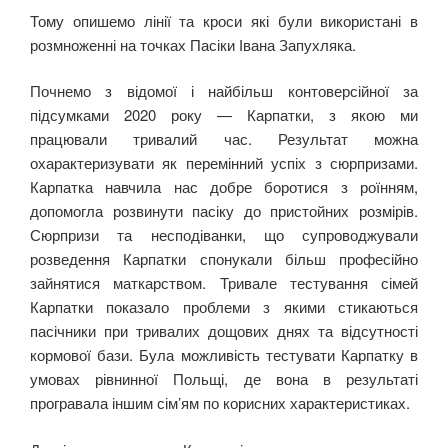
Тому опишемо лінії та кроси які були використані в
розмноженні на точках Пасіки Івана Запухляка.
Почнемо з відомої і найбільш контоверсійної за
підсумками 2020 року — Карпатки, з якою ми
працювали тривалий час. Результат можна
охарактеризувати як перемінний успіх з сюрпризами.
Карпатка навчила нас добре боротися з роїнням,
допомогла розвинути пасіку до пристойних розмірів.
Сюрпризи та несподіванки, що супроводжували
розведення Карпатки спонукали більш професійно
зайнятися маткарством. Тривале тестування сімей
Карпатки показало проблеми з якими стикаються
пасічники при тривалих дощових днях та відсутності
кормової бази. Була можливість тестувати Карпатку в
умовах рівнинної Польщі, де вона в результаті
програвала іншим сім’ям по корисних характеристиках.