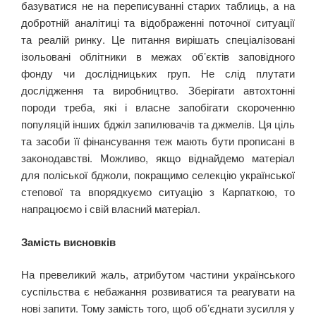
базуватися не на переписуванні старих таблиць, а на
добротній аналітиці та відображенні поточної ситуації
та реалій ринку. Це питання вирішать спеціалізовані
ізольовані облітники в межах об’єктів заповідного
фонду чи дослідницьких груп. Не слід плутати
дослідження та виробництво. Зберігати автохтонні
породи треба, які і власне запобігати скороченню
популяцій інших бджіл запилювачів та джмелів. Ця ціль
та засоби її фінансування теж мають бути прописані в
законодавстві. Можливо, якщо віднайдемо матеріал
для поліської бджоли, покращимо селекцію української
степової та впорядкуємо ситуацію з Карпаткою, то
напрацюємо і свій власний матеріал.
Замість висновків
На превеликий жаль, атрибутом частини українського
суспільства є небажання розвиватися та реагувати на
нові запити. Тому замість того, щоб об’єднати зусилля у