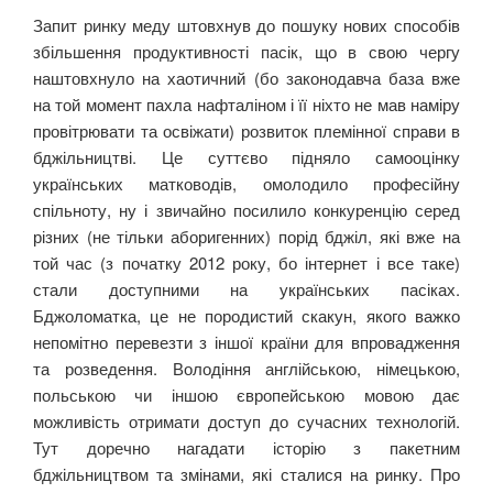
Запит ринку меду штовхнув до пошуку нових способів
збільшення продуктивності пасік, що в свою чергу
наштовхнуло на хаотичний (бо законодавча база вже
на той момент пахла нафталіном і її ніхто не мав наміру
провітрювати та освіжати) розвиток племінної справи в
бджільництві. Це суттєво підняло самооцінку
українських матководів, омолодило професійну
спільноту, ну і звичайно посилило конкуренцію серед
різних (не тільки аборигенних) порід бджіл, які вже на
той час (з початку 2012 року, бо інтернет і все таке)
стали доступними на українських пасіках.
Бджоломатка, це не породистий скакун, якого важко
непомітно перевезти з іншої країни для впровадження
та розведення. Володіння англійською, німецькою,
польською чи іншою європейською мовою дає
можливість отримати доступ до сучасних технологій.
Тут доречно нагадати історію з пакетним
бджільництвом та змінами, які сталися на ринку. Про