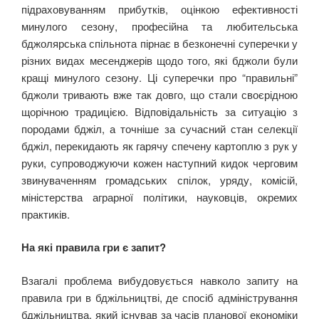
підраховуванням прибутків, оцінкою ефективності
минулого сезону, професійна та любительська
бджолярська спільнота пірнає в безконечні суперечки у
різних видах месенджерів щодо того, які бджоли були
кращі минулого сезону. Ці суперечки про “правильні”
бджоли тривають вже так довго, що стали своєрідною
щорічною традицією. Відповідальність за ситуацію з
породами бджіл, а точніше за сучасний стан селекції
бджіл, перекидають як гарячу спечену картоплю з рук у
руки, супроводжуючи кожен наступний кидок черговим
звинуваченням громадських спілок, уряду, комісій,
міністерства аграрної політики, науковців, окремих
практиків.
На які правила гри є запит?
Взагалі проблема вибудовується навколо запиту на
правила гри в бджільництві, де спосіб адміністрування
бджільництва, який існував за часів планової економіки