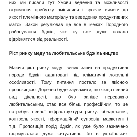
них ми писали
тут
Умови ведення та можливості
отримання прибутку змінилися і зросли вимоги до
якості племінного матеріалу та виведення продуктивних
маток. Закон регулював це все в межах Породного
районування бджіл, яке ну вже дуже почало
відрізнятися від реальності.
Ріст ринку меду та любительське бджільництво
Маючи ріст ринку меду, виник запит на продуктивні
породи бджіл адаптовані під кліматичні локальні
особливості. Тому питання постало за якісною
пропозицією. Доречно буде зауважити, що якщо певний
вид діяльності, що був раніше переважно
любительським, стає все більш професійним, то це
потребує певної інфраструктури ринку: обладнання,
контроль якості, інформаційний супровід, маркетинг і
т.д. Пропозиція порід бджіл, як уже було зазначено
формувалася дуже ситуативно, бо в українських