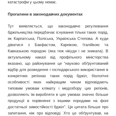
катастрофи у цьому немає.
Прогалини в законодавчих документах
Тут виявляється, що законодавче регулювання
бджільництва передбачає існування тільки таких порід,
як Карпатська, Поліська, Українська Степова. А куди
діватися з Бакфастом, Карнікою, Італійкою та
Кавказькою породою (яка теж нікуди і не зникала). В
актуальному наказі від профільного міністерства
вказано, що районування це “науково обґрунтований
відбір для розведення і господарського використання в
конкретних регіонах таких порід бджіл, біологічні
особливості яких найкращим чином відповідають
типовим умовам клімату і медозбору цих регіонів,
дозволяють їм виробляти в цих умовах значно більше
продукції в порівнянні з іншими породами на фоні
достатньої зимостійкості бджіл”. Ця цитата більше про
запитання, ніж про відповіді. Хто це обґрунтував, на