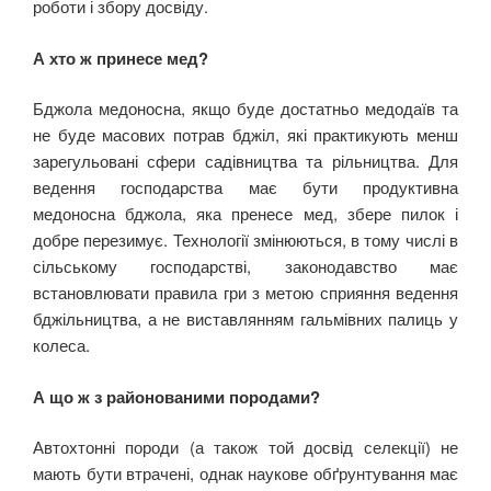
роботи і збору досвіду.
А хто ж принесе мед?
Бджола медоносна, якщо буде достатньо медодаїв та
не буде масових потрав бджіл, які практикують менш
зарегульовані сфери садівництва та рільництва. Для
ведення господарства має бути продуктивна
медоносна бджола, яка пренесе мед, збере пилок і
добре перезимує. Технології змінюються, в тому числі в
сільському господарстві, законодавство має
встановлювати правила гри з метою сприяння ведення
бджільництва, а не виставлянням гальмівних палиць у
колеса.
А що ж з районованими породами?
Автохтонні породи (а також той досвід селекції) не
мають бути втрачені, однак наукове обґрунтування має