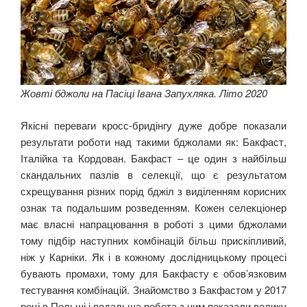
Жовті бджоли на Пасіці Івана Запухляка. Літо 2020
Якісні переваги кросс-бридінгу дуже добре показали
результати роботи над такими бджолами як: Бакфаст,
Італійка та Кордован. Бакфаст – це один з найбільш
скандальних пазлів в селекції, що є результатом
схрещування різних порід бджіл з виділенням корисних
ознак та подальшим розведенням. Кожен селекціонер
має власні напрацювання в роботі з цими бджолами
тому підбір наступних комбінацій більш прискіпливий,
ніж у Карніки. Як і в кожному дослідницькому процесі
бувають промахи, тому для Бакфасту є обов’язковим
тестування комбінацій. Знайомство з Бакфастом у 2017
році в Польщі і подальша робота з ним показали велику