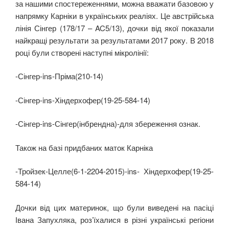
за нашими спостереженнями, можна вважати базовою у
напрямку Карніки в українських реаліях. Це австрійська
лінія Сінгер (178/17 – AC5/13), дочки від якої показали
найкращі результати за результатами 2017 року. В 2018
році були створені наступні мікролінії:
-Сінгер-ins-Пріма(210-14)
-Сінгер-ins-Хіндерхофер(19-25-584-14)
-Сінгер-ins-Сінгер(інбрендна)-для збереження ознак.
Також на базі придбаних маток Карніка
-Тройзек-Целле(6-1-2204-2015)-ins- Хіндерхофер(19-25-
584-14)
Дочки від цих материнок, що були виведені на пасіці
Івана Запухляка, роз’їхалися в різні українські регіони