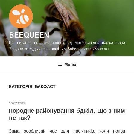
Перейти
до
вмісту
BEEQUEEN
Всі питання по замовленнях від Матковивідна пасіка Івана
Запухляка будь ласка пишіть у Вайбер +380976898301
Меню
КАТЕГОРІЯ:
БАКФАСТ
ОПУБЛІКОВАНО
13.02.2022
Породне районування бджіл. Що з ним
не так?
Зима особливий час для пасічників, коли попри