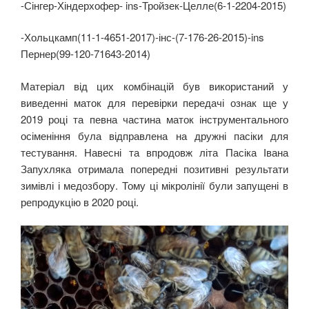
-Сінгер-Хіндерхофер- ins-Тройзек-Целле(6-1-2204-2015)
-Хольцкамп(11-1-4651-2017)-інс-(7-176-26-2015)-ins
Пернер(99-120-71643-2014)
Матеріал від цих комбінацій був використаний у
виведенні маток для перевірки передачі ознак ще у
2019 році та певна частина маток інструментального
осіменіння була відправлена на дружні пасіки для
тестування. Навесні та впродовж літа Пасіка Івана
Запухляка отримала попередні позитивні результати
зимівлі і медозбору. Тому ці мікролінії були запущені в
репродукцію в 2020 році.