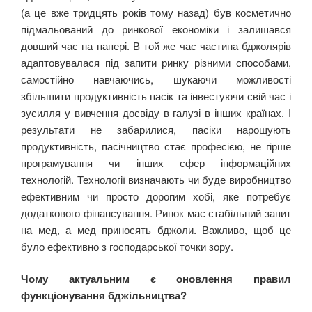
(а це вже тридцять років тому назад) був косметично
підмальований до ринкової економіки і залишався
довший час на папері. В той же час частина бджолярів
адаптовувалася під запити ринку різними способами,
самостійно навчаючись, шукаючи можливості
збільшити продуктивність пасік та інвестуючи свій час і
зусилля у вивчення досвіду в галузі в інших країнах. І
результати не забарилися, пасіки нарощують
продуктивність, пасічництво стає професією, не гірше
програмування чи інших сфер інформаційних
технологій. Технології визначають чи буде виробництво
ефективним чи просто дорогим хобі, яке потребує
додаткового фінансування. Ринок має стабільний запит
на мед, а мед приносять бджоли. Важливо, щоб це
було ефективно з господарської точки зору.
Чому актуальним є оновлення правил
функціонування бджільництва?