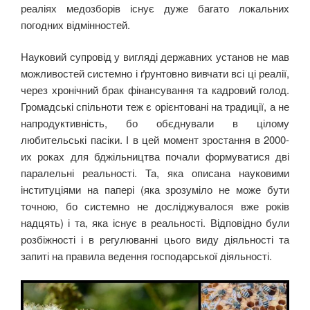
реаліях медозборів існує дуже багато локальних
погодних відмінностей.
Науковий супровід у вигляді державних установ не мав
можливостей системно і ґрунтовно вивчати всі ці реалії,
через хронічний брак фінансування та кадровий голод.
Громадські спільноти теж є орієнтовані на традиції, а не
напродуктивність, бо обєднували в цілому
любительські пасіки. І в цей момент зростання в 2000-
их роках для бджільництва почали формуватися дві
паралельні реальності. Та, яка описана науковими
інституціями на папері (яка зрозуміло не може бути
точною, бо системно не досліджувалося вже років
надцять) і та, яка існує в реальності. Відповідно були
розбіжності і в регулюванні цього виду діяльності та
запиті на правила ведення господарської діяльності.