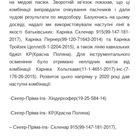
на медові пасіки. Зворотній зв’язок показав, що ці
комбінації виправдали очікування пасічників і дали
чудові результати по медозбору. Базуючись на цьому
досвіді, надалі ми використовували наступні лінії в
якості батьківських: Карніка Скленар 915(99-147-181-
2017), Карніка Пернер(99-120-71643-2014) та Карніка
Тройзек Целле(6-1-2204-2015), а також лінію кавказьких
бджіл КР(Красна Поляна). Для інструментального
осіменіння було отримано неплідних маток від
комбінації Карніка Хольткамп(11-1-4651-2017)-інс-(7-
176-26-2015). Розвиток цього напряму у 2020 році дав
наступні комбінації:
-Сінгер-Пріма-ins- Хіндерхофер(19-25-584-14)
-Сінгер-Пріма-ins- КР(Красна Поляна)
– Сінгер-Пріма-ins- Скленар 915(99-147-181-2017),