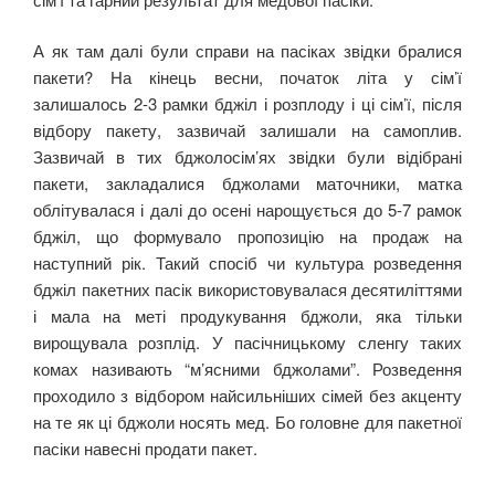
А як там далі були справи на пасіках звідки бралися
пакети? На кінець весни, початок літа у сім’ї
залишалось 2-3 рамки бджіл і розплоду і ці сім’ї, після
відбору пакету, зазвичай залишали на самоплив.
Зазвичай в тих бджолосім’ях звідки були відібрані
пакети, закладалися бджолами маточники, матка
облітувалася і далі до осені нарощується до 5-7 рамок
бджіл, що формувало пропозицію на продаж на
наступний рік. Такий спосіб чи культура розведення
бджіл пакетних пасік використовувалася десятиліттями
і мала на меті продукування бджоли, яка тільки
вирощувала розплід. У пасічницькому сленгу таких
комах називають “м’ясними бджолами”. Розведення
проходило з відбором найсильніших сімей без акценту
на те як ці бджоли носять мед. Бо головне для пакетної
пасіки навесні продати пакет.