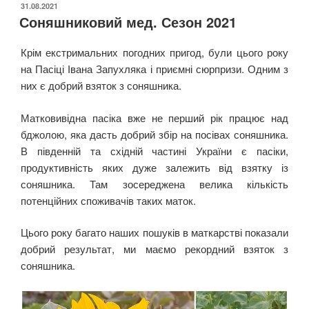
ОПУБЛІКОВАНО
31.08.2021
Соняшниковий мед. Сезон 2021
Крім екстримальних погодних пригод, були цього року
на Пасіці Івана Запухляка і приємні сюрпризи. Одним з
них є добрий взяток з соняшника.
Матковивідна пасіка вже не перший рік працює над
бджолою, яка дасть добрий збір на посівах соняшника.
В південній та східній частині України є пасіки,
продуктивність яких дуже залежить від взятку із
соняшника. Там зосереджена велика кількість
потенційних споживачів таких маток.
Цього року багато наших пошуків в маткарстві показали
добрий результат, ми маємо рекордний взяток з
соняшника.