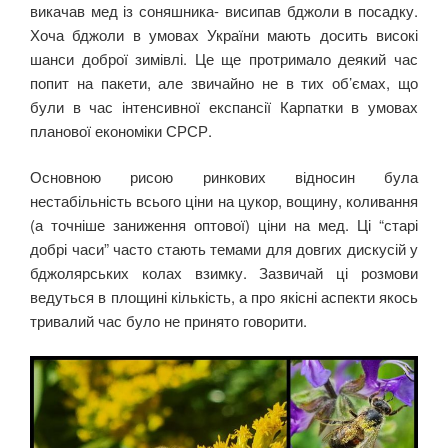
викачав мед із соняшника- висипав бджоли в посадку.
Хоча бджоли в умовах України мають досить високі
шанси доброї зимівлі. Це ще протримало деякий час
попит на пакети, але звичайно не в тих об’ємах, що
були в час інтенсивної експансії Карпатки в умовах
планової економіки СРСР.
Основною рисою ринкових відносин була
нестабільність всього ціни на цукор, вощину, коливання
(а точніше заниження оптової) ціни на мед. Ці “старі
добрі часи” часто стають темами для довгих дискусій у
бджолярських колах взимку. Зазвичай ці розмови
ведуться в площині кількість, а про якісні аспекти якось
тривалий час було не принято говорити.