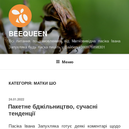
Перейти
до
вмісту
BEEQUEEN
Всі питання по замовленнях від Матковивідна пасіка Івана
Запухляка будь ласка пишіть у Вайбер +380976898301
Меню
КАТЕГОРІЯ:
МАТКИ ШО
ОПУБЛІКОВАНО
24.01.2022
Пакетне бджільництво, сучасні
тенденції
Пасіка Івана Запухляка готує деякі коментарі щодо