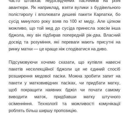
часто штовхає недосвідчених пасічників на різні
авантюри. Як наприклад, взяти вулики з будівельного
полістиролу і вполювати дешеві пакети Карпатки, бо
сусід минулого року взяв по 100 кг меду. Але цілком
можливо, що той мед до сусіда принесла зовсім інша
бджола, яку він підбирав попередній рік-два. Власний
досвід та розуміння, які переваги мають присутні на
ринку матки — це краще ніж сподіватися на диво.
Підсумовуючи хочемо сказати, що купівля навесні
пакетів неселекційної бджоли це не єдиний спосіб
розширення медової пасіки. Можна зробити запит на
пакети у матковивідних пасіках, чи придбати матку,
щоб покращити наявних бджіл чи почати самому
виводити маток, придбавши матку штучного
осіменніння. Технології та можливості комунікації
роблять більш ширшу пропозицію.