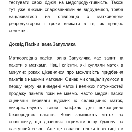
тестувати своїх бджіл на медопродуктивність. Також
тут уже дикими спарюваннями не відбудешся, треба
націлюватися на співпрацю з матководом-
репродуктором і трохи вникати в те, як працює
селекція.
Досвід Пасіки Івана Запухляка
Матковивідна пасіка Івана Запухляка має запит на
пакети з матками. Наші клієнти, які купляли маток в
минулих роках цікавилися про можливість придбання
пакетів з нашими матками. Однак ми спеціалізуємося в
першу чергу на виведені маток і великих потужностей
продажу пакетів поки не маємо. Часто медові пасіки
оцінивши переваги відомих їх селекційних маток,
використовують такий лайфхак для покращення
безпородних пакетів. Вони замінюють маток на
соняшнику, що дозволяє отримати іншу бджолу на
наступний сезон. Але це означає тільки інвестицію в