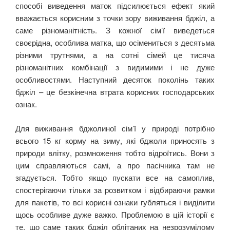
способі виведення маток підсилюється ефект який
вважається корисним з точки зору виживання бджіл, а
саме різноманітність. З кожної сім’ї виведеться
своєрідна, особлива матка, що осімениться з десятьма
різними трутнями, а на сотні сімей це тисяча
різноманітних комбінації з видимими і не дуже
особливостями. Наступний десяток поколінь таких
бджіл – це безкінечна втрата корисних господарських
ознак.
Для виживання бджолиної сім’ї у природі потрібно
всього 15 кг корму на зиму, які бджоли приносять з
природи влітку, розмноження тобто відроїтись. Вони з
цим справляються самі, а про пасічника там не
згадується. Тобто якщо пускати все на самоплив,
спостерігаючи тільки за розвитком і відбираючи рамки
для пакетів, то всі корисні ознаки губляться і виділити
щось особливе дуже важко. Проблемою в цій історії є
те, що саме таких бджіл облітаних на незрозумілому