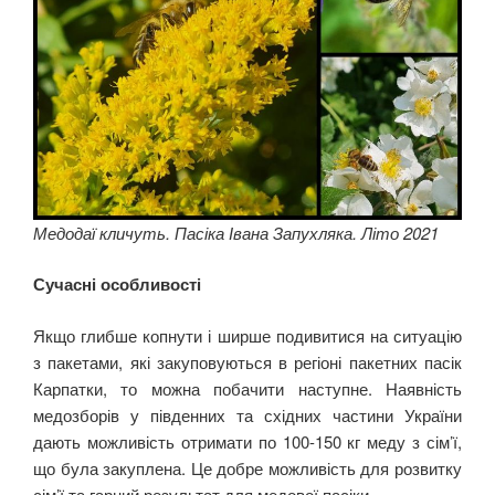
Медодаї кличуть. Пасіка Івана Запухляка. Літо 2021
Сучасні особливості
Якщо глибше копнути і ширше подивитися на ситуацію
з пакетами, які закуповуються в регіоні пакетних пасік
Карпатки, то можна побачити наступне. Наявність
медозборів у південних та східних частини України
дають можливість отримати по 100-150 кг меду з сім’ї,
що була закуплена. Це добре можливість для розвитку
сім’ї та гарний результат для медової пасіки.