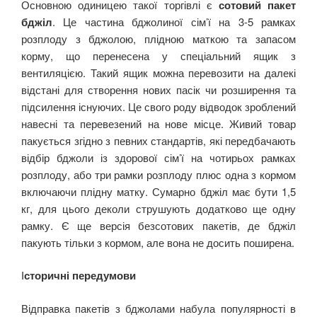
Основною одиницею такої торгівлі є
сотовий пакет
бджіл
. Це частина бджолиної сім’ї на 3-5 рамках
розплоду з бджолою, плідною маткою та запасом
корму, що перенесена у спеціальний ящик з
вентиляцією. Такий ящик можна перевозити на далекі
відстані для створення нових пасік чи розширення та
підсилення існуючих. Це свого роду відводок зроблений
навесні та перевезений на нове місце. Живий товар
пакується згідно з певних стандартів, які передбачають
відбір бджоли із здорової сім’ї на чотирьох рамках
розплоду, або три рамки розплоду плюс одна з кормом
включаючи плідну матку. Сумарно бджіл має бути 1,5
кг, для цього деколи струшують додатково ще одну
рамку. Є ще версія безсотових пакетів, де бджіл
пакують тільки з кормом, але вона не досить поширена.
І
сторичні передумови
Відправка пакетів з бджолами набула популярності в