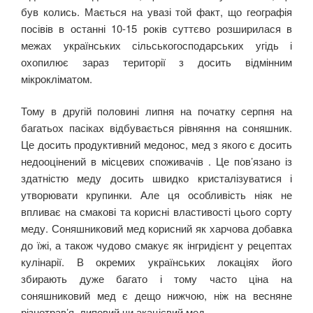
був колись. Мається на увазі той факт, що географія
посівів в останні 10-15 років суттєво розширилася в
межах українських сільськогосподарських угідь і
охопилює зараз території з досить відмінним
мікрокліматом.
Тому в другій половині липня на початку серпня на
багатьох пасіках відбувається рівняння на соняшник.
Це досить продуктивний медонос, мед з якого є досить
недооцінений в місцевих споживачів . Це пов’язано із
здатністю меду досить швидко кристалізуватися і
утворювати крупинки. Але ця особливість ніяк не
впливає на смакові та корисні властивості цього сорту
меду. Соняшниковий мед корисний як харчова добавка
до їжі, а також чудово смакує як інгридієнт у рецептах
кулінарії. В окремих українських локаціях його
збирають дуже багато і тому часто ціна на
соняшниковий мед є дещо нижчою, ніж на весняне
різнотрав’я, липовий чи акацієвий мед.