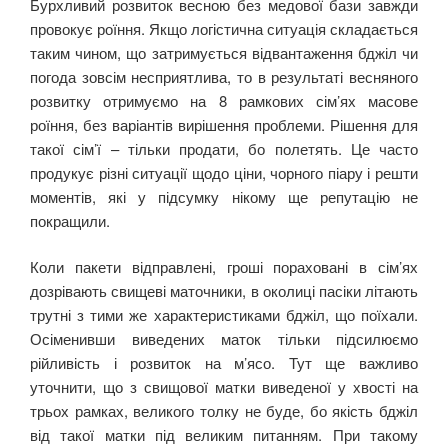
Бурхливий розвиток весною без медової бази завжди
провокує роїння. Якщо логістична ситуація складається
таким чином, що затримується відвантаження бджіл чи
погода зовсім несприятлива, то в результаті весняного
розвитку отримуємо на 8 рамкових сім’ях масове
роїння, без варіантів вирішення проблеми. Рішення для
такої сім’ї – тільки продати, бо полетять. Це часто
продукує різні ситуації щодо ціни, чорного піару і решти
моментів, які у підсумку нікому ще репутацію не
покращили.
Коли пакети відправлені, гроші пораховані в сім’ях
дозрівають свищеві маточники, в околиці пасіки літають
трутні з тими же характеристиками бджіл, що поїхали.
Осіменивши виведених маток тільки підсилюємо
рійливість і розвиток на м’ясо. Тут ще важливо
уточнити, що з свищової матки виведеної у хвості на
трьох рамках, великого толку не буде, бо якість бджіл
від такої матки під великим питанням. При такому