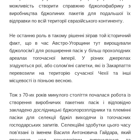
можливість створити справжню бджолофабрику з
виробництва бджолиних пакетів для подальшої їх
відправки по всій території євразійського континенту.
Не останню роль в такому рішенні зіграв той історичний
факт, що в час Австро-Угорщини тут вирощували
бджолосім’ї для розширення пасік у більш прохолодних
ареалах тогочасної імперії. У різних джерелах
згадуються рої, або солом’яні сапетки, які із Закарпаття
перевозили на територію сучасної Чехії та інші
місцевості із пізньою весною.
Тож з 70-их років минулого століття почалася робота із
створення виробничих пакетних пасік і відповідно
закладено дослідницькі бджолорозплідники та племінні
пасіки для селекції бджіл виходячи із тогочасних
господарських запитів. Селекційні здобутки цього часу
пов’язані із іменем Василя Антоновича Гайдара, який
працював над технологіями вирощування та