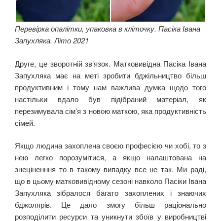
Перевірка опалітки, упаковка в кліточку. Пасіка Івана
Запухляка. Літо 2021
Друге, це зворотній зв’язок. Матковивідна Пасіка Івана
Запухляка має на меті зробити бджільництво більш
продуктивним і тому нам важлива думка щодо того
настільки вдало був підібраний матеріал, як
перезимувала сім’я з новою маткою, яка продуктивність
сімей.
Якщо людина захоплена своєю професією чи хобі, то з
нею легко порозумітися, а якщо налаштована на
знеціненння то в такому випадку все не так. Ми раді,
що в цьому матковивідному сезоні навколо Пасіки Івана
Запухляка зібралося багато захоплених і знаючих
бджолярів. Це дало змогу більш раціонально
розподілити ресурси та уникнути збоїв у виробництві