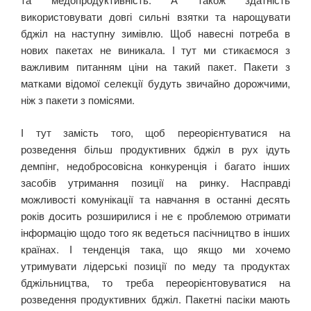
використовувати довгі сильні взятки та нарощувати
бджіл на наступну зимівлю. Щоб навесні потреба в
нових пакетах не виникала. І тут ми стикаємося з
важливим питанням ціни на такий пакет. Пакети з
матками відомої селекції будуть звичайно дорожчими,
ніж з пакети з помісями.
І тут замість того, щоб переорієнтуватися на
розведення більш продуктивних бджіл в рух ідуть
демпінг, недобросовісна конкуренція і багато інших
засобів утримання позиції на ринку. Насправді
можливості комунікації та навчання в останні десять
років досить розширилися і не є проблемою отримати
інформацію щодо того як ведеться пасічництво в інших
країнах. І тенденція така, що якщо ми хочемо
утримувати лідерські позиції по меду та продуктах
бджільництва, то треба переорієнтовуватися на
розведення продуктивних бджіл. Пакетні пасіки мають