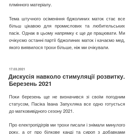
плмінного матеріалу.
Тема штучного осіменіння бджолиних маток стає все
більш цікавою для промислових та любительських
пасік. Однак в цьому напрямку є ще де працювати. Ми
очікуємо останні партії бджолиних маток і качаємо мед,
якого виявилося трохи більше, ніж ми очікували.
ОПУБЛІКОВАНО
17.03.2021
Дискусія навколо стимуляції розвитку.
Березень 2021
Поки березень ще не визначився зі своїм погодним
статусом, Пасіка Івана Запухляка все одно готується
до матковивідного сезону 2021.
Про електропідігрів ми трохи писали і знімали минулого
року, а от про білкове канді та сироп з добавками