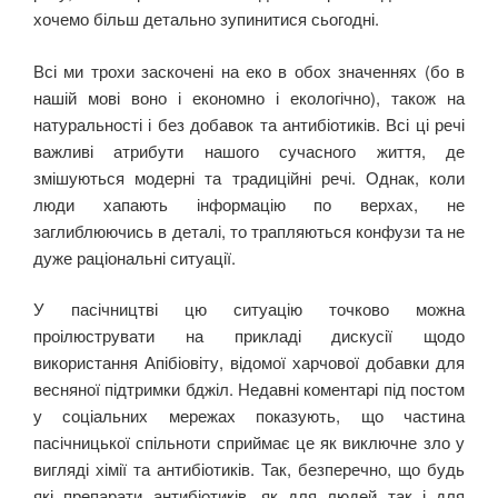
хочемо більш детально зупинитися сьогодні.
Всі ми трохи заскочені на еко в обох значеннях (бо в
нашій мові воно і економно і екологічно), також на
натуральності і без добавок та антибіотиків. Всі ці речі
важливі атрибути нашого сучасного життя, де
змішуються модерні та традиційні речі. Однак, коли
люди хапають інформацію по верхах, не
заглиблюючись в деталі, то трапляються конфузи та не
дуже раціональні ситуації.
У пасічництві цю ситуацію точково можна
проілюструвати на прикладі дискусії щодо
використання Апібіовіту, відомої харчової добавки для
весняної підтримки бджіл. Недавні коментарі під постом
у соціальних мережах показують, що частина
пасічницької спільноти сприймає це як виключне зло у
вигляді хімії та антибіотиків. Так, безперечно, що будь
які препарати антибіотиків, як для людей так і для