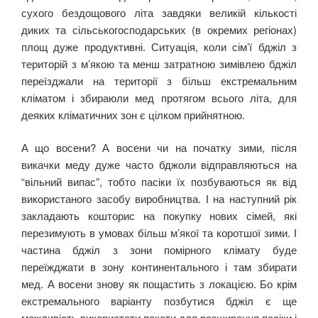
сухого бездощового літа завдяки великій кількості
диких та сільськогосподарських (в окремих регіонах)
площ дуже продуктивні. Ситуація, коли сім’ї бджіл з
територій з м’якою та менш затратною зимівлею бджіл
переїзджали на території з більш екстремальним
кліматом і збираюли мед протягом всього літа, для
деяких кліматичних зон є цілком прийнятною.
А що восени? А восени чи на початку зими, після
викачки меду дуже часто бджоли відправляються на
“вільний випас”, тобто пасіки їх позбуваються як від
використаного засобу виробництва. І на наступний рік
закладають кошторис на покупку нових сімей, які
перезимують в умовах більш м’якої та коротшої зими. І
частина бджіл з зони помірного клімату буде
переїжджати в зону континентального і там збирати
мед. А восени знову як пощастить з локацією. Бо крім
екстремального варіанту позбутися бджіл є ще
можливість використати пакети для розширення пасіки і