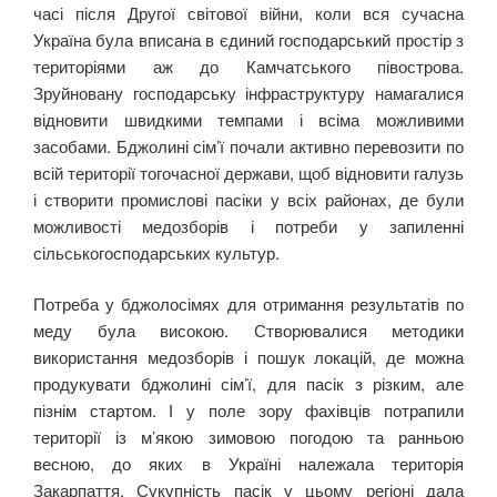
часі після Другої світової війни, коли вся сучасна
Україна була вписана в єдиний господарський простір з
територіями аж до Камчатського півострова.
Зруйновану господарську інфраструктуру намагалися
відновити швидкими темпами і всіма можливими
засобами. Бджолині сім’ї почали активно перевозити по
всій території тогочасної держави, щоб відновити галузь
і створити промислові пасіки у всіх районах, де були
можливості медозборів і потреби у запиленні
сільськогосподарських культур.
Потреба у бджолосімях для отримання результатів по
меду була високою. Створювалися методики
використання медозборів і пошук локацій, де можна
продукувати бджолині сім’ї, для пасік з різким, але
пізнім стартом. І у поле зору фахівців потрапили
території із м’якою зимовою погодою та ранньою
весною, до яких в Україні належала територія
Закарпаття. Сукупність пасік у цьому регіоні дала