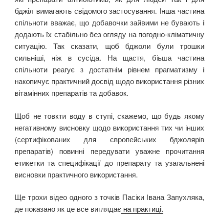
бджіл вимагають свідомого застосування. Інша частина
спільноти вважає, що добавочки зайвими не бувають і
додають їх стабільно без огляду на погодно-кліматичну
ситуацію. Так сказати, щоб бджоли були трошки
сильніші, ніж в сусіда. На щастя, біьша частина
спільноти реагує з достатнім рівнем прагматизму і
накопичує практичний досвід щодо використання різних
вітамінних препаратів та добавок.
Щоб не товкти воду в ступі, скажемо, що будь якому
негативному висновку щодо використання тих чи інших
(сертифікованих для європейських бджолярів
препаратів) повинні передувати уважне прочитання
етикетки та специфікації до препарату та узагальнені
висновки практичного використання.
Ще трохи відео одного з точків Пасіки Івана Запухляка,
де показано як це все виглядає
на практиці.