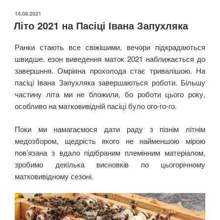
ОПУБЛІКОВАНО
14.08.2021
Літо 2021 на Пасіці Івана Запухляка
Ранки стають все свіжішими, вечори підкрадаються
швидше. езон виведення маток 2021 наближається до
завершння. Омріяна прохолода стає тривалішою. На
пасіці Івана Запухляка завершаються роботи. Більшу
частину літа ми не бложили, бо роботи цього року,
особливо на матковивідній пасіці було ого-го-го.
Поки ми намагаємося дати раду з пізнім літнім
медозбором, щедрість якого не найменшою мірою
пов’язана з вдало підібраним племінним матеріалом,
зробимо декілька висновків по цьогорічному
матковивідному сезоні.