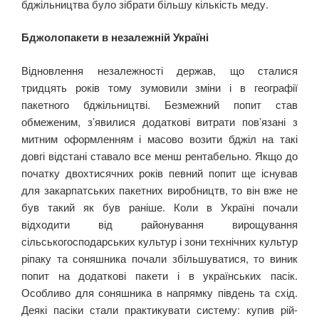
бджільництва було зібрати більшу кількість меду.
Бджолопакети в незалежній Україні
Відновлення незалежності держав, що сталися
тридцять років тому зумовили зміни і в географії
пакетного бджільництві. Безмежний попит став
обмеженим, з’явилися додаткові витрати пов’язані з
митним оформленням і масово возити бджіл на такі
довгі відстані ставало все менш рентабельно. Якщо до
початку двохтисячних років певний попит ще існував
для закарпатських пакетних виробництв, то він вже не
був такий як був раніше. Коли в Україні почали
відходити від районування вирощування
сільськогосподарських культур і зони технічних культур
ріпаку та соняшника почали збільшуватися, то виник
попит на додаткові пакети і в українських пасік.
Особливо для соняшника в напрямку південь та схід.
Деякі пасіки стали практикувати систему: купив рій-