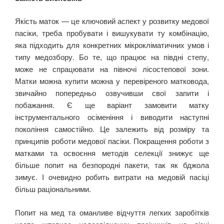
Якість маток — це ключовий аспект у розвитку медової
пасіки, треба пробувати і вишукувати ту комбінацію,
яка підходить для конкретних мікрокліматичних умов і
типу медозбору. Бо те, що працює на півдні степу,
може не спрацювати на півночі лісостепової зони.
Матки можна купити можна у перевіреного матковода,
звичайно попередньо озвучивши свої запити і
побажання. Є ще варіант замовити матку
інструментального осіменіння і виводити наступні
покоління самостійно. Це залежить від розміру та
принципів роботи медової пасіки. Покращення роботи з
матками та освоєння методів селекції знижує ще
більше попит на безпородні пакети, так як бджола
зимує. І очевидно робить витрати на медовій пасіці
більш раціональними.
Попит на мед та оманливе відчуття легких заробітків