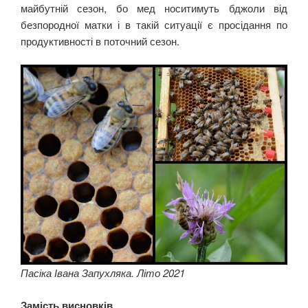
майбутній сезон, бо мед носитимуть бджоли від
безпородної матки і в такій ситуації є просідання по
продуктивності в поточний сезон.
Пасіка Івана Запухляка. Літо 2021
Замість висновків