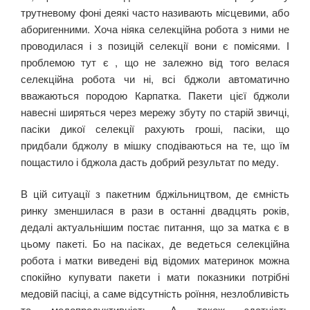
трутневому фоні деякі часто називають місцевими, або
аборигенними. Хоча ніяка селекційна робота з ними не
проводилася і з позицій селекції вони є помісями. І
проблемою тут є , що не залежно від того велася
селекційна робота чи ні, всі бджоли автоматично
вважаються породою Карпатка. Пакети цієї бджоли
навесні ширяться через мережу збуту по старій звичці,
пасіки дикої селекції рахують гроші, пасіки, що
придбали бджолу в мішку сподіваються на те, що їм
пощастило і бджола дасть добрий результат по меду.
В цій ситуації з пакетним бджільництвом, де ємність
ринку зменшилася в рази в останні двадцять років,
дедалі актуальнішим постає питання, що за матка є в
цьому пакеті. Бо на пасіках, де ведеться селекційна
робота і матки виведені від відомих материнок можна
спокійно купувати пакети і мати показники потрібні
медовій пасіці, а саме відсутність роїння, незлобливість
та медопродуктивність. А також здатність