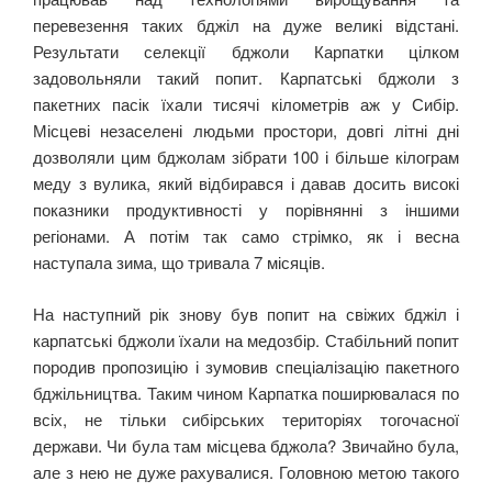
перевезення таких бджіл на дуже великі відстані.
Результати селекції бджоли Карпатки цілком
задовольняли такий попит. Карпатські бджоли з
пакетних пасік їхали тисячі кілометрів аж у Сибір.
Місцеві незаселені людьми простори, довгі літні дні
дозволяли цим бджолам зібрати 100 і більше кілограм
меду з вулика, який відбирався і давав досить високі
показники продуктивності у порівнянні з іншими
регіонами. А потім так само стрімко, як і весна
наступала зима, що тривала 7 місяців.
На наступний рік знову був попит на свіжих бджіл і
карпатські бджоли їхали на медозбір. Стабільний попит
породив пропозицію і зумовив спеціалізацію пакетного
бджільництва. Таким чином Карпатка поширювалася по
всіх, не тільки сибірських територіях тогочасної
держави. Чи була там місцева бджола? Звичайно була,
але з нею не дуже рахувалися. Головною метою такого