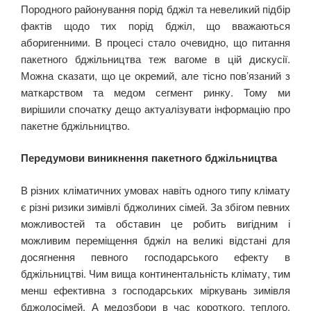
Породного районування порід бджіл та невеликий підбір
фактів щодо тих порід бджіл, що вважаються
аборигенними. В процесі стало очевидно, що питання
пакетного бджільництва теж вагоме в цій дискусії.
Можна сказати, що це окремий, але тісно пов’язаний з
маткарством та медом сегмент ринку. Тому ми
вирішили спочатку дещо актуалізувати інформацію про
пакетне бджільництво.
Передумови виникнення пакетного бджільництва
В різних кліматичних умовах навіть одного типу клімату
є різні ризики зимівлі бджолиних сімей. За збігом певних
можливостей та обставин це робить вигідним і
можливим переміщення бджіл на великі відстані для
досягнення певного господарського ефекту в
бджільництві. Чим вища континентальність клімату, тим
менш ефективна з господарських міркувань зимівля
бджолосімей. А медозбори в час короткого, теплого,