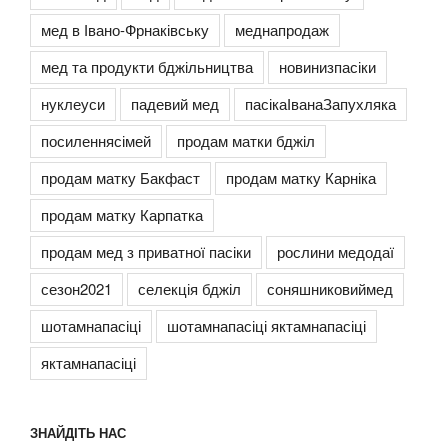
мед в Івано-Фрнаківську
меднапродаж
мед та продукти бджільництва
новинизпасіки
нуклеуси
падевий мед
пасікаІванаЗапухляка
посиленнясімей
продам матки бджіл
продам матку Бакфаст
продам матку Карніка
продам матку Карпатка
продам мед з приватної пасіки
рослини медодаї
сезон2021
селекція бджіл
соняшниковиймед
шотамнапасіці
шотамнапасіці яктамнапасіці
яктамнапасіці
ЗНАЙДІТЬ НАС