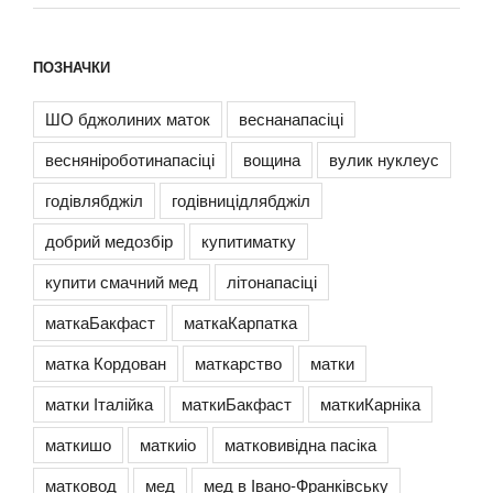
ПОЗНАЧКИ
ШО бджолиних маток
веснанапасіці
весняніроботинапасіці
вощина
вулик нуклеус
годівлябджіл
годівницідлябджіл
добрий медозбір
купитиматку
купити смачний мед
літонапасіці
маткаБакфаст
маткаКарпатка
матка Кордован
маткарство
матки
матки Італійка
маткиБакфаст
маткиКарніка
маткишо
маткиіо
матковивідна пасіка
матковод
мед
мед в Івано-Франківську