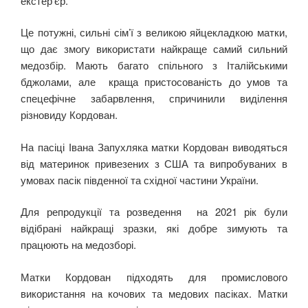
екстер’єр.
Це потужні, сильні сім’ї з великою яйцекладкою матки,
що дає змогу використати найкраще самий сильний
медозбір. Мають багато спільного з Італійськими
бджолами, але краща пристосованість до умов та
спецефічне забарвлення, спричинили виділення
різновиду Кордован.
На пасіці Івана Запухляка матки Кордован виводяться
від материнок привезених з США та випробуваних в
умовах пасік південної та східної частини України.
Для репродукції та розведення на 2021 рік були
відібрані найкращі зразки, які добре зимують та
працюють на медозборі.
Матки Кордован підходять для промислового
використання на кочових та медових пасіках. Матки