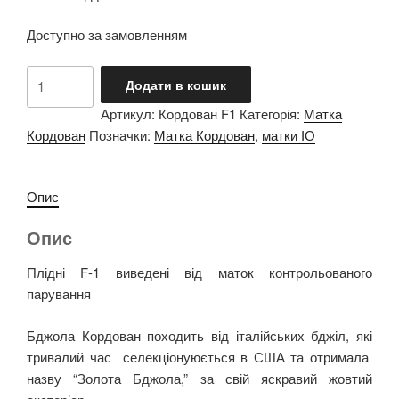
Доступно за замовленням
Матка
Додати в кошик
Кордован
Артикул:
Кордован F1
Категорія:
Матка
F1
Кордован
Позначки:
Матка Кордован
,
матки ІО
кількість
Опис
Опис
Плідні F-1 виведені від маток контрольованого
парування
Бджола Кордован походить від італійських бджіл, які
тривалий час селекціонуюється в США та отримала
назву “Золота Бджола,” за свій яскравий жовтий