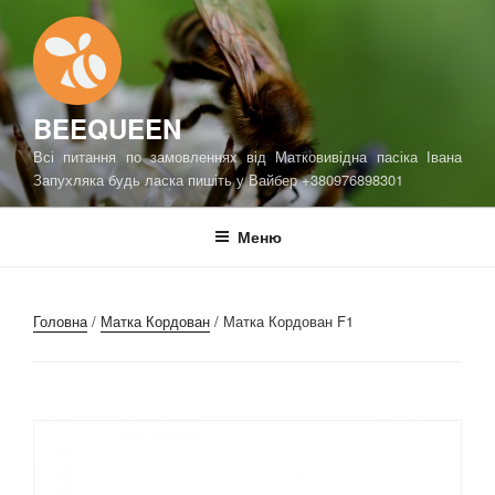
Перейти
до
вмісту
BEEQUEEN
Всі питання по замовленнях від Матковивідна пасіка Івана
Запухляка будь ласка пишіть у Вайбер +380976898301
Меню
Головна
/
Матка Кордован
/ Матка Кордован F1