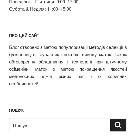
Понеділок—П’ятниця: 9:00–17:00
Субота & Неділя: 11:00–15:00
ПРО ЦЕЙ САЙТ
Блог створено з метою популяризації методів селекції в
бджільництві, сучасних способів виводу маток. Також
обговорення обладнання і технології при штучному
осіменінні маток з метою покращення якостей
медоносних бджіл різних рас і їх корисних
особливостей.
ПОШУК
Пошук
Шукат
за