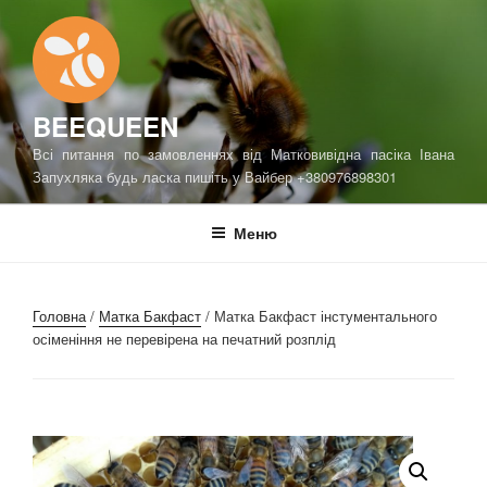
Перейти
до
вмісту
BEEQUEEN
Всі питання по замовленнях від Матковивідна пасіка Івана
Запухляка будь ласка пишіть у Вайбер +380976898301
Меню
Головна
/
Матка Бакфаст
/ Матка Бакфаст інстументального
осіменіння не перевірена на печатний розплід