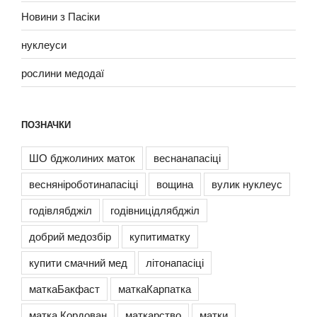
Новини з Пасіки
нуклеуси
рослини медодаї
ПОЗНАЧКИ
ШО бджолиних маток
веснанапасіці
весняніроботинапасіці
вощина
вулик нуклеус
годівлябджіл
годівницідлябджіл
добрий медозбір
купитиматку
купити смачний мед
літонапасіці
маткаБакфаст
маткаКарпатка
матка Кордован
маткарство
матки