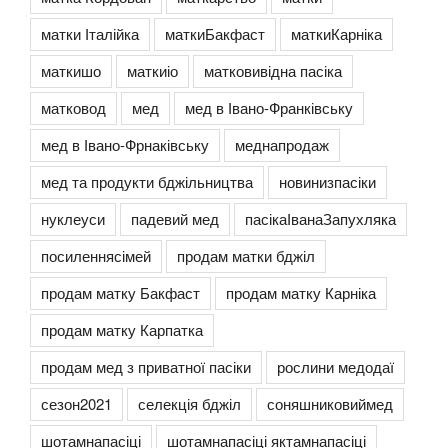
матки Італійка
маткиБакфаст
маткиКарніка
маткишо
маткиіо
матковивідна пасіка
матковод
мед
мед в Івано-Франківську
мед в Івано-Фрнаківську
меднапродаж
мед та продукти бджільництва
новинизпасіки
нуклеуси
падевий мед
пасікаІванаЗапухляка
посиленнясімей
продам матки бджіл
продам матку Бакфаст
продам матку Карніка
продам матку Карпатка
продам мед з приватної пасіки
рослини медодаї
сезон2021
селекція бджіл
соняшниковиймед
шотамнапасіці
шотамнапасіці яктамнапасіці