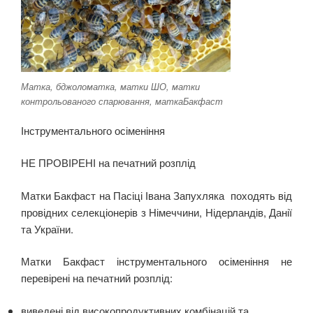
Матка, бджоломатка, матки ШО, матки
контрольованого спарювання, маткаБакфаст
Інструментального осіменіння
НЕ ПРОВІРЕНІ на печатний розплід
Матки Бакфаст на Пасіці Івана Запухляка походять від
провідних селекціонерів з Німеччини, Нідерландів, Данії
та України.
Матки Бакфаст інструментального осіменіння не
перевірені на печатний розплід:
виведені від високопродуктивних комбінацій та