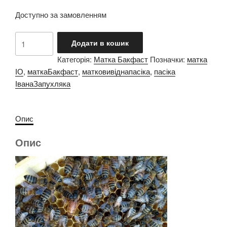
Доступно за замовленням
Матка
Додати в кошик
Бакфаст
Категорія:
Матка Бакфаст
Позначки:
матка
інстументального
ІО
,
маткаБакфаст
,
матковивіднапасіка
,
пасіка
осіменіння
ІванаЗапухляка
не
перевірена
на
Опис
печатний
розплід
Опис
кількість