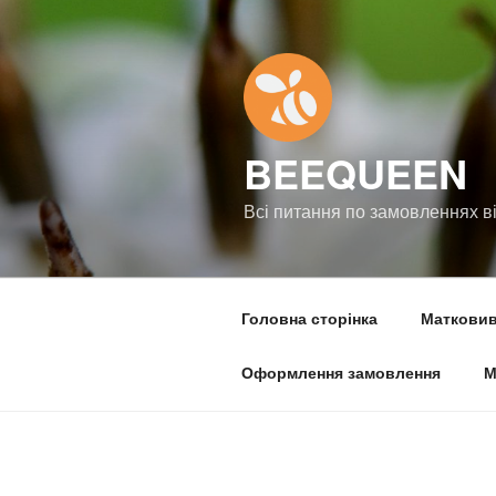
Перейти
до
вмісту
BEEQUEEN
Всі питання по замовленнях в
Головна сторінка
Матковиві
Оформлення замовлення
М