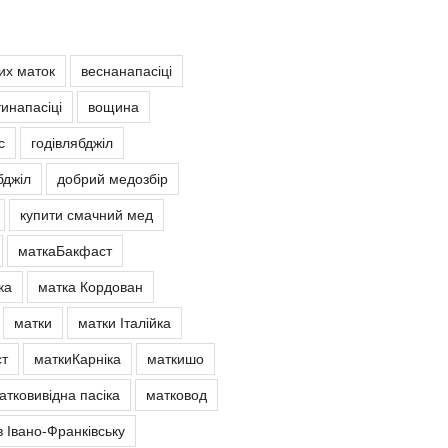
х маток
веснанапасіці
инапасіці
вощина
с
годівлябджіл
бджіл
добрий медозбір
купити смачний мед
маткаБакфаст
ка
матка Кордован
матки
матки Італійка
т
маткиКарніка
маткишо
атковивідна пасіка
матковод
в Івано-Франківську