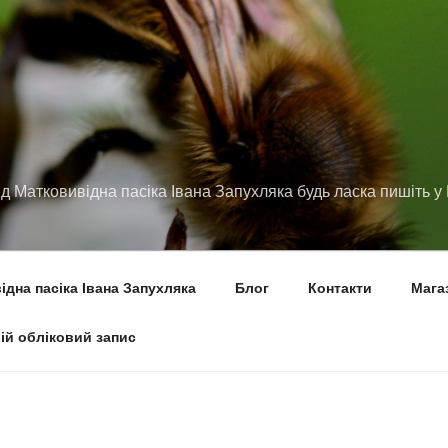
ід Матковивідна пасіка Івана Запухляка будь ласка пишіть
дна пасіка Івана Запухляка
Блог
Контакти
Мага
ій обліковий запис