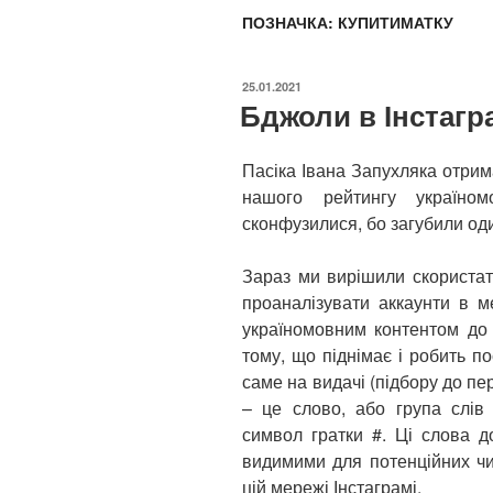
ПОЗНАЧКА:
КУПИТИМАТКУ
ОПУБЛІКОВАНО
25.01.2021
Бджоли в Інстагр
Пасіка Івана Запухляка отрим
нашого рейтингу україно
сконфузилися, бо загубили од
Зараз ми вирішили скористат
проаналізувати аккаунти в м
україномовним контентом до
тому, що піднімає і робить п
саме на видачі (підбору до пе
– це слово, або група слів
символ гратки #. Ці слова 
видимими для потенційних чит
цій мережі Інстаграмі.