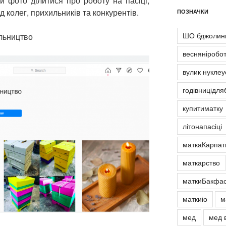
и фото ділитися про роботу на пасіці,
 колег, прихильників та конкурентів.
ПОЗНАЧКИ
ШО бджолини
льництво
весняніробот
вулик нуклеу
годівницідля
купитиматку
літонапасіці
маткаКарпат
маткарство
маткиБакфас
маткиіо
м
мед
мед 