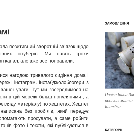
ЗАМОВЛЕННЯ
амі
ала позитивний зворотній зв’язок щодо
мовних ютуберів. Ми навіть трохи
ин канал, але вже все поправили.
ися нагодою тривалого сидіння дома і
ережі Інстаграм. Інстабджолоблогери з
 вашої уваги. Тут ми зосередимося на
Пасіка Івана За
ости в цій мережі більш популяними , а
неплідні матки 
регляду матеріалу) по хештегах. Хештег
Італійка
 написана без пробілів, який передує
допомагають просувати, а саме робити
ачів фото і тексти, які публікуються в
КАТЕГОРІЇ