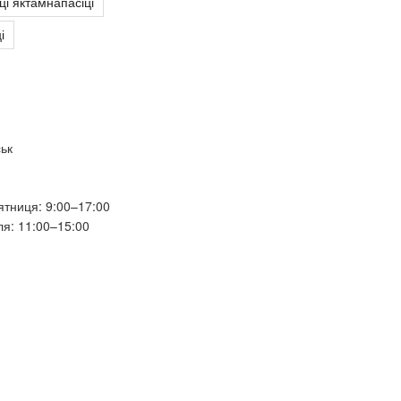
і яктамнапасіці
і
ьк
тниця: 9:00–17:00
ля: 11:00–15:00