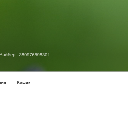
 у Вайбер +380976898301
зин
Кошик