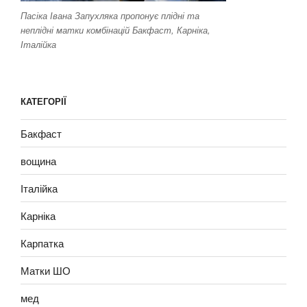
Пасіка Івана Запухляка пропонує плідні та
неплідні матки комбінацій Бакфаст, Карніка,
Італійка
КАТЕГОРІЇ
Бакфаст
вощина
Італійка
Карніка
Карпатка
Матки ШО
мед