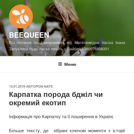
Перейти
до
вмісту
BEEQUEEN
Всі питання по замовленнях від Матковивідна пасіка Івана
Запухляка будь ласка пишіть у Вайбер +380976898301
Меню
ОПУБЛІКОВАНО
13.01.2019
АВТОРОМ
NATS
Карпатка порода бджіл чи
окремий екотип
Інформація про Карпатку та її поширення в Україні.
Більше тексту, де зібрані ключові моменти з історії