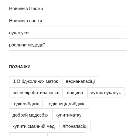
Новини з Пасіки
Новини з пасіки
нуклеуси
рослини медодаї
ПОЗНАЧКИ
ШО бджолиних маток
веснанапасіці
весняніроботинапасіці
вощина
вулик нуклеус
годівлябджіл
годівницідлябджіл
добрий медозбір
купитиматку
купити смачний мед
літонапасіці