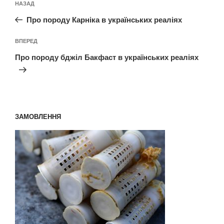
Попередній
НАЗАД
записів
запис:
Про породу Карніка в українських реаліях
Наступний
ВПЕРЕД
запис
Про породу бджіл Бакфаст в українських реаліях
ЗАМОВЛЕННЯ