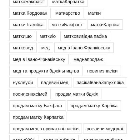
маткаБакфаст
маткаКарпатка
матка Кордован
маткарство
матки
матки Італійка
маткиБакфаст
маткиКарніка
маткишо
маткиіо
матковивідна пасіка
матковод
мед
мед в Івано-Франківську
мед в Івано-Фрнаківську
меднапродаж
мед та продукти бджільництва
новинизпасіки
нуклеуси
падевий мед
пасікаІванаЗапухляка
посиленнясімей
продам матки бджіл
продам матку Бакфаст
продам матку Карніка
продам матку Карпатка
продам мед з приватної пасіки
рослини медодаї
сезон2021
селекція бджіл
соняшниковиймед