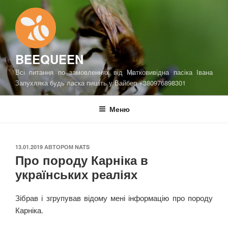
Перейти
до
вмісту
BEEQUEEN
Всі питання по замовленнях від Матковивідна пасіка Івана
Запухляка будь ласка пишіть у Вайбер +380976898301
Меню
ОПУБЛІКОВАНО
13.01.2019
АВТОРОМ
NATS
Про породу Карніка в
українських реаліях
Зібрав і згрупував відому мені інформацію про породу
Карніка.