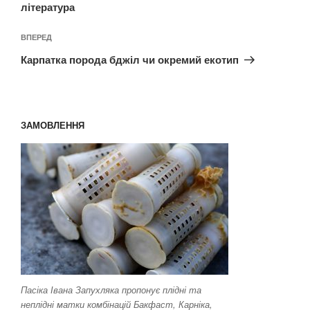
література
Наступний
ВПЕРЕД
запис
Карпатка порода бджіл чи окремий екотип
ЗАМОВЛЕННЯ
Пасіка Івана Запухляка пропонує плідні та
неплідні матки комбінацій Бакфаст, Карніка,