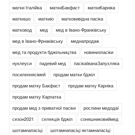
матки Італійка
маткиБакфаст
маткиКарніка
маткишо
маткиіо
матковивідна пасіка
матковод
мед
мед в Івано-Франківську
мед в Івано-Фрнаківську
меднапродаж
мед та продукти бджільництва
новинизпасіки
нуклеуси
падевий мед
пасікаІванаЗапухляка
посиленнясімей
продам матки бджіл
продам матку Бакфаст
продам матку Карніка
продам матку Карпатка
продам мед з приватної пасіки
рослини медодаї
сезон2021
селекція бджіл
соняшниковиймед
шотамнапасіці
шотамнапасіці яктамнапасіці