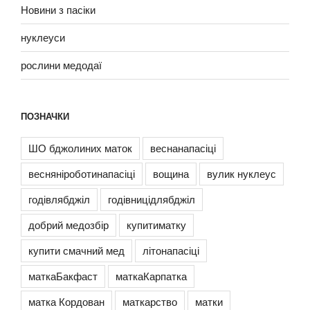
Новини з пасіки
нуклеуси
рослини медодаї
ПОЗНАЧКИ
ШО бджолиних маток
веснанапасіці
весняніроботинапасіці
вощина
вулик нуклеус
годівлябджіл
годівницідлябджіл
добрий медозбір
купитиматку
купити смачний мед
літонапасіці
маткаБакфаст
маткаКарпатка
матка Кордован
маткарство
матки