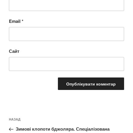
Email
*
Сайт
Навігація
Попередній
НАЗАД
записів
запис:
Зимові клопоти бджоляра. Спеціалізована