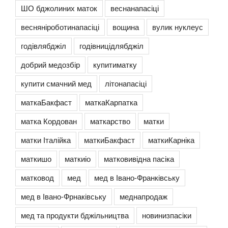
ШО бджолиних маток
веснанапасіці
весняніроботинапасіці
вощина
вулик нуклеус
годівлябджіл
годівницідлябджіл
добрий медозбір
купитиматку
купити смачний мед
літонапасіці
маткаБакфаст
маткаКарпатка
матка Кордован
маткарство
матки
матки Італійка
маткиБакфаст
маткиКарніка
маткишо
маткиіо
матковивідна пасіка
матковод
мед
мед в Івано-Франківську
мед в Івано-Фрнаківську
меднапродаж
мед та продукти бджільництва
новинизпасіки