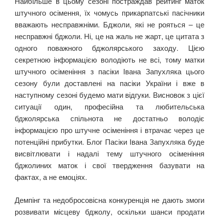
Найбільше в цьому сезоні постраждав рейтинг маток
штучного осімення, їх чомусь прикарпатські пасічники
вважають несправжніми. Бджоли, які не рояться – це
несправжні бджоли. Ні, це на жаль не жарт, це цитата з
одного поважного бджолярського заходу. Цією
секретною інформацією володіють не всі, тому матки
штучного осіменіння з пасіки Івана Запухляка цього
сезону були доставлені на пасіки України і вже в
наступному сезоні будемо мати відгуки. Висновок з цієї
ситуації один, професійна та любительська
бджолярська спільнота не достатньо володіє
інформацією про штучне осіменіння і втрачає через це
потенційні прибутки. Блог Пасіки Івана Запухляка буде
висвітлювати і надалі тему штучного осіменіння
бджолиних маток і свої твердження базувати на
фактах, а не емоціях.
Демпінг та недобросовісна конкуренція не дають змоги
розвивати місцеву бджолу, оскільки шанси продати