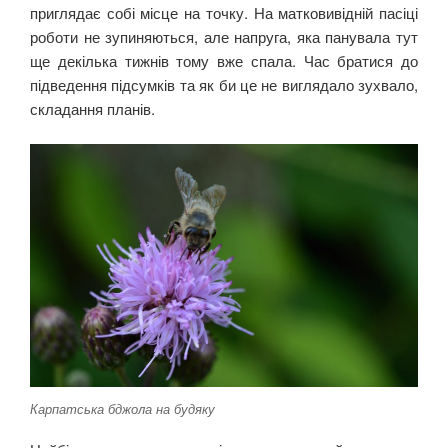
приглядає собі місце на точку. На матковивідній пасіці
роботи не зупиняються, але напруга, яка панувала тут
ще декілька тижнів тому вже спала. Час братися до
підведення підсумків та як би це не виглядало зухвало,
складання планів.
Карпатська бджола на будяку