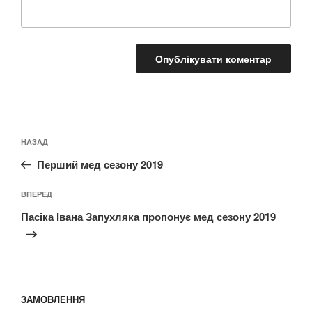
Навігація
Попередній
НАЗАД
записів
запис:
Перший мед сезону 2019
Наступний
ВПЕРЕД
запис
Пасіка Івана Запухляка пропонує мед сезону 2019
ЗАМОВЛЕННЯ