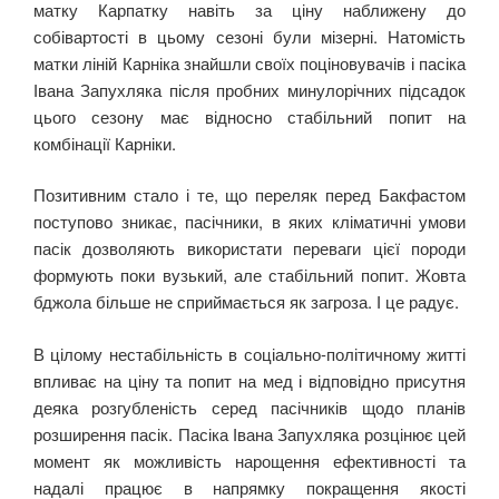
матку Карпатку навіть за ціну наближену до
собівартості в цьому сезоні були мізерні. Натомість
матки ліній Карніка знайшли своїх поціновувачів і пасіка
Івана Запухляка після пробних минулорічних підсадок
цього сезону має відносно стабільний попит на
комбінації Карніки.
Позитивним стало і те, що переляк перед Бакфастом
поступово зникає, пасічники, в яких кліматичні умови
пасік дозволяють використати переваги цієї породи
формують поки вузький, але стабільний попит. Жовта
бджола більше не сприймається як загроза. І це радує.
В цілому нестабільність в соціально-політичному житті
впливає на ціну та попит на мед і відповідно присутня
деяка розгубленість серед пасічників щодо планів
розширення пасік. Пасіка Івана Запухляка розцінює цей
момент як можливість нарощення ефективності та
надалі працює в напрямку покращення якості