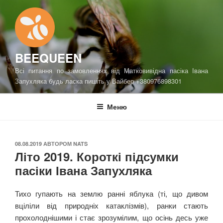
Перейти
до
вмісту
BEEQUEEN
Всі питання по замовленнях від Матковивідна пасіка Івана
Запухляка будь ласка пишіть у Вайбер +380976898301
Меню
ОПУБЛІКОВАНО
08.08.2019
АВТОРОМ
NATS
Літо 2019. Короткі підсумки
пасіки Івана Запухляка
Тихо гупають на землю ранні яблука (ті, що дивом
вціліли від природніх катаклізмів), ранки стають
прохолоднішими і стає зрозумілим, що осінь десь уже