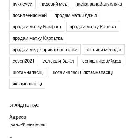
нуклеуси
падевий мед
пасікаІванаЗапухляка
посиленнясімей
продам матки бджіл
продам матку Бакфаст
продам матку Карніка
продам матку Карпатка
продам мед з приватної пасіки
рослини медодаї
сезон2021
селекція бджіл
соняшниковиймед
шотамнапасіці
шотамнапасіці яктамнапасіці
яктамнапасіці
ЗНАЙДІТЬ НАС
Адреса
Івано-Франківськ