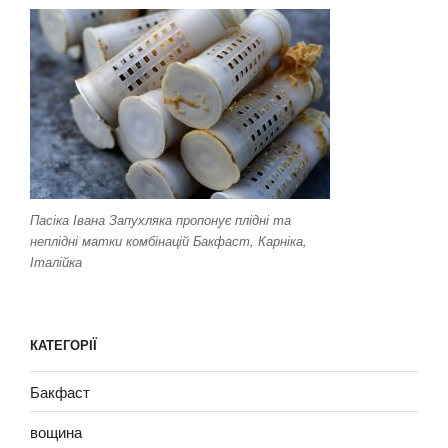
Пасіка Івана Запухляка пропонує плідні та
неплідні матки комбінацій Бакфаст, Карніка,
Італійка
КАТЕГОРІЇ
Бакфаст
вощина