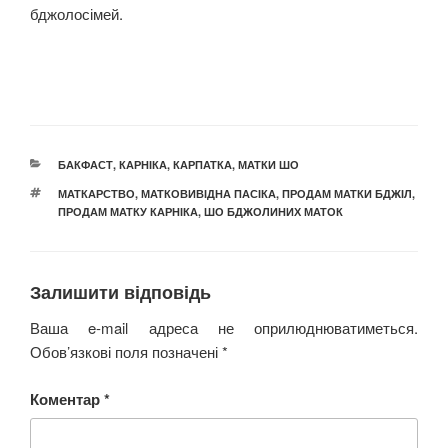
бджолосімей.
КАТЕГОРІЇ
БАКФАСТ
,
КАРНІКА
,
КАРПАТКА
,
МАТКИ ШО
ПОЗНАЧКИ
МАТКАРСТВО
,
МАТКОВИВІДНА ПАСІКА
,
ПРОДАМ МАТКИ БДЖІЛ
,
ПРОДАМ МАТКУ КАРНІКА
,
ШО БДЖОЛИНИХ МАТОК
Залишити відповідь
Ваша e-mail адреса не оприлюднюватиметься.
Обов’язкові поля позначені
*
Коментар
*