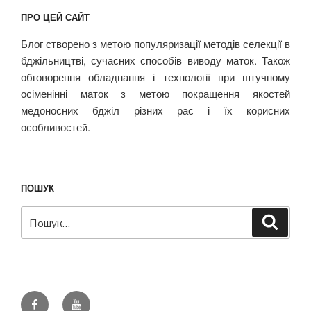
ПРО ЦЕЙ САЙТ
Блог створено з метою популяризації методів селекції в
бджільництві, сучасних способів виводу маток. Також
обговорення обладнання і технології при штучному
осіменінні маток з метою покращення якостей
медоносних бджіл різних рас і їх корисних
особливостей.
ПОШУК
Пошук
Шукат
за
запитом:
Facebook
Youtube