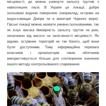
місцевості, де можна уникнути зальоту трутнів з
навколишніх пасік. В Україні це локації, добре
ізольовані водною поверхнею (наприклад, острови на
водосховищах Дніпра чи в акваторії Чорного моря).
Гірські локації можна назвати умовно ізольованими, так
як існує висока ймовірність зальоту трутня чи рою,
незалежно від висоти чи залісненості місцевості. Як
відомо, острівних територій не так багато, щоб вони
були доступними. Тому інформаційна перевага
власників і організаторів таких облітників
використовується більше для спотворення значення
іншого методу контрольованого спарювання.