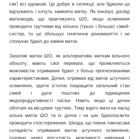
сім’ї всі однакові. Це добре в селекції, але бджоли це
відчувають і хочуть замінити матку. Як показує досвід
матководів, що практикують ШО, якщо осіменіння
проводити трутнями від кількох (трьох і більше) сімей-
сестер, то це збільшує генетичне різноманіття і не
спонукає бджіл до заміни маток.
Загалом матки ШО, як альтернатива маткам вільного
обльоту, мають свої переваги, що проявляються
можливістю отримання бджіл з більш прогнозованими
характеристиками. Дочки, отримані від маток штучного
осіменіння, здатні істотно покращити загальний стан
сімей і дати поштовх до підвищення
медопродуктивності пасіки. Навіть якщо ці дочки
облітані на місцевих трутнях. Тому варто мати на пасіці
кілька маток ШО та їх дочок і на цих бджолосім’ях
проводити спостереження. Шкода, що певна тимчасова
складність отримання маток штучного осіменіння,
головно через відсутність можливості навчання і