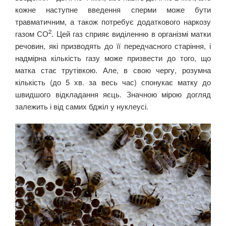
кожне наступне введення сперми може бути
травматичним, а також потребує додаткового наркозу
2
газом СО
. Цей газ сприяє виділенню в організмі матки
речовин, які призводять до її передчасного старіння, і
надмірна кількість газу може призвести до того, що
матка стає трутівкою. Але, в свою чергу, розумна
кількість (до 5 хв. за весь час) спонукає матку до
швидшого відкладання яєць. Значною мірою догляд
залежить і від самих бджіл у нуклеусі.