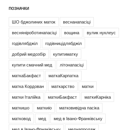
ПОЗНАЧКИ
ШО бджолиних маток
веснанапасіці
весняніроботинапасіці
вощина
вулик нуклеус
годівлябджіл
годівницідлябджіл
добрий медозбір
купитиматку
купити смачний мед
літонапасіці
маткаБакфаст
маткаКарпатка
матка Кордован
маткарство
матки
матки Італійка
маткиБакфаст
маткиКарніка
маткишо
маткиіо
матковивідна пасіка
матковод
мед
мед в Івано-Франківську
мед в Івано-Фрнаківську
меднапродаж