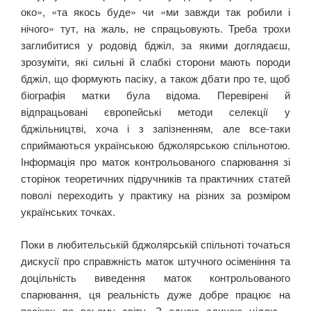
око», «та якось буде» чи «ми завжди так робили і
нічого» тут, на жаль, не спрацьовують. Треба трохи
заглибитися у родовід бджіл, за якими доглядаєш,
зрозуміти, які сильні й слабкі сторони мають породи
бджіл, що формують пасіку, а також дбати про те, щоб
біографія матки була відома. Перевірені й
відпрацьовані європейські методи селекції у
бджільництві, хоча і з запізненням, але все-таки
сприймаються українською бджолярською спільнотою.
Інформація про маток контрольованого спарювання зі
сторінок теоретичних підручників та практичних статей
поволі переходить у практику на різних за розміром
українських точках.
Поки в любительській бджолярській спільноті точаться
дискусії про справжність маток штучного осіменіння та
доцільність виведення маток контрольованого
спарювання, ця реальність дуже добре працює на
пасіках по всьому світу. З одною єдиною ціллю ‒