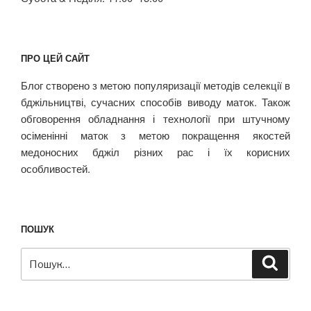
ПРО ЦЕЙ САЙТ
Блог створено з метою популяризації методів селекції в
бджільництві, сучасних способів виводу маток. Також
обговорення обладнання і технології при штучному
осіменінні маток з метою покращення якостей
медоносних бджіл різних рас і їх корисних
особливостей.
ПОШУК
Пошук
Шукат
за
запитом: