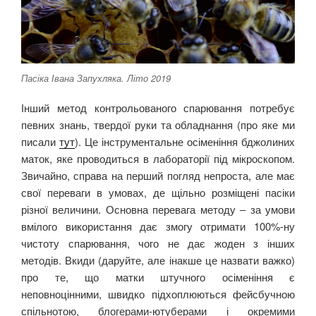
Пасіка Івана Запухляка. Літо 2019
Інший метод контрольованого спарювання потребує
певних знань, твердої руки та обладнання (про яке ми
писали
тут
). Це інструментальне осіменіння бджолиних
маток, яке проводиться в лабораторії під мікроскопом.
Звичайно, справа на перший погляд непроста, але має
свої переваги в умовах, де щільно розміщені пасіки
різної величини. Основна перевага методу ‒ за умови
вмілого використання дає змогу отримати 100%-ну
чистоту спарювання, чого не дає жоден з інших
методів. Вкиди (даруйте, але інакше це назвати важко)
про те, що матки штучного осіменіння є
неповноцінними, швидко підхоплюються фейсбучною
спільнотою, блогерами-ютуберами і окремими