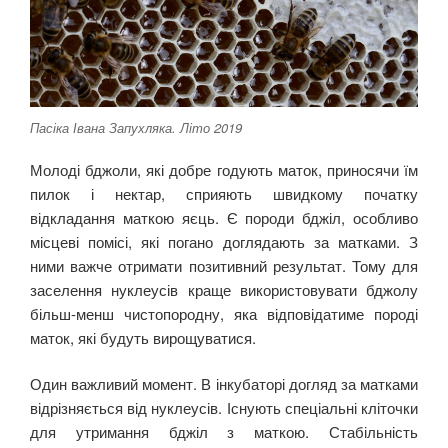
Пасіка Івана Запухляка. Літо 2019
Молоді бджоли, які добре годують маток, приносячи їм
пилок і нектар, сприяють швидкому початку
відкладання маткою яєць. Є породи бджіл, особливо
місцеві помісі, які погано доглядають за матками. З
ними важче отримати позитивний результат. Тому для
заселення нуклеусів краще використовувати бджолу
більш-менш чистопородну, яка відповідатиме породі
маток, які будуть вирощуватися.
Один важливий момент. В інкубаторі догляд за матками
відрізняється від нуклеусів. Існують спеціальні кліточки
для утримання бджіл з маткою. Стабільність