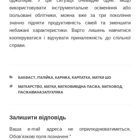
використовувати інструментальне осіменіння або
ізольовані облітники, можна вже за три покоління
значно підняти продуктивність сімей та зменшити
небажані характеристики. Варто лишень навчитися
кооперуватися і відчувати приналежність до спільної
справи.
КАТЕГОРІЇ
БАКФАСТ
,
ІТАЛІЙКА
,
КАРНІКА
,
КАРПАТКА
,
МАТКИ ШО
ПОЗНАЧКИ
МАТКАРСТВО
,
МАТКИ
,
МАТКОВИВІДНА ПАСІКА
,
МАТКОВОД
,
ПАСІКАІВАНАЗАПУХЛЯКА
Залишити відповідь
Ваша e-mail адреса не оприлюднюватиметься.
Обов’язкові поля позначені
*