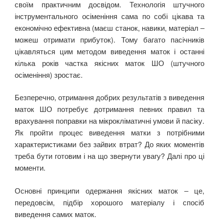
своїм практичним досвідом. Технологія штучного
інструментального осіменіння сама по собі цікава та
економічно ефективна (маєш станок, навики, матеріал ‒
можеш отримати прибуток). Тому багато пасічників
цікавляться цим методом виведення маток і останні
кілька років частка якісних маток ШО (штучного
осіменіння) зростає.
Безперечно, отримання добрих результатів з виведення
маток ШО потребує дотримання певних правил та
врахування поправки на мікрокліматичні умови й пасіку.
Як пройти процес виведення матки з потрібними
характеристиками без зайвих втрат? До яких моментів
треба бути готовим і на що звернути увагу? Далі про ці
моменти.
Основні принципи одержання якісних маток ‒
ц
е,
перед
овс
і
м, підбір
хорошого матеріалу і спосіб
виведення самих маток.