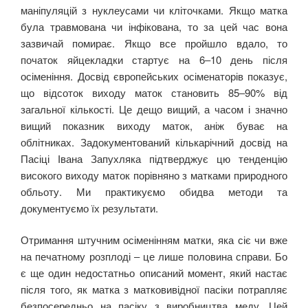
маніпуляцій з нуклеусами чи кліточками. Якщо матка
була травмована чи інфікована, то за цей час вона
зазвичай помирає. Якщо все пройшло вдало, то
початок яйцекладки стартує на 6‒10 день після
осіменіння. Досвід європейських осіменаторів показує,
що відсоток виходу маток становить 85‒90% від
загальної кількості. Це дещо вищий, а часом і значно
вищий показник виходу маток, аніж буває на
облітниках. Задокументований кількарічний досвід на
Пасіці Івана Запухляка підтверджує цю тенденцію
високого виходу маток порівняно з матками природного
обльоту. Ми практикуємо обидва методи та
документуємо їх результати.
Отримання штучним осіменінням матки, яка сіє чи вже
на печатному розплоді ‒ це лише половина справи. Бо
є ще один недостатньо описаний момент, який настає
після того, як матка з матковивідної пасіки потрапляє
безпосередньо на пасіку з виробництва меду. Цей