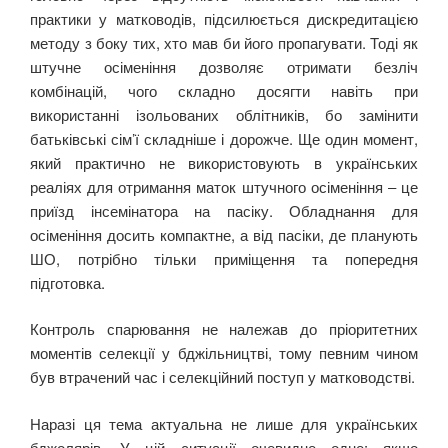
практики у матководів, підсилюється дискредитацією
методу з боку тих, хто мав би його пропагувати. Тоді як
штучне осіменіння дозволяє отримати безліч
комбінацій, чого складно досягти навіть при
використанні ізольованих облітників, бо замінити
батьківські сім’ї складніше і дорожче. Ще один момент,
який практично не використовують в українських
реаліях для отримання маток штучного осіменіння ‒ це
приїзд інсемінатора на пасіку. Обладнання для
осіменіння досить компактне, а від пасіки, де планують
ШО, потрібно тільки приміщення та попередня
підготовка.
Контроль спарювання не належав до пріоритетних
моментів селекції у бджільництві, тому певним чином
був втрачений час і селекційний поступ у матководстві.
Наразі ця тема актуальна не лише для українських
бджолярів. У цій ситуації очевидне одне: якщо