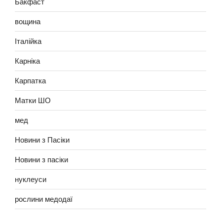
Бакфаст
вощина
Італійка
Карніка
Карпатка
Матки ШО
мед
Новини з Пасіки
Новини з пасіки
нуклеуси
рослини медодаї