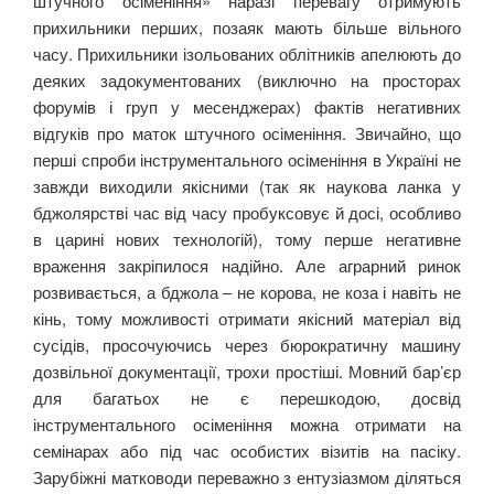
штучного осіменіння» наразі перевагу отримують
прихильники перших, позаяк мають більше вільного
часу. Прихильники ізольованих облітників апелюють до
деяких задокументованих (виключно на просторах
форумів і груп у месенджерах) фактів негативних
відгуків про маток штучного осіменіння. Звичайно, що
перші спроби інструментального осіменіння в Україні не
завжди виходили якісними (так як наукова ланка у
бджолярстві час від часу пробуксовує й досі, особливо
в царині нових технологій), тому перше негативне
враження закріпилося надійно. Але аграрний ринок
розвивається, а бджола ‒ не корова, не коза і навіть не
кінь, тому можливості отримати якісний матеріал від
сусідів, просочуючись через бюрократичну машину
дозвільної документації, трохи простіші. Мовний бар’єр
для багатьох не є перешкодою, досвід
інструментального осіменіння можна отримати на
семінарах або під час особистих візитів на пасіку.
Зарубіжні матководи переважно з ентузіазмом діляться