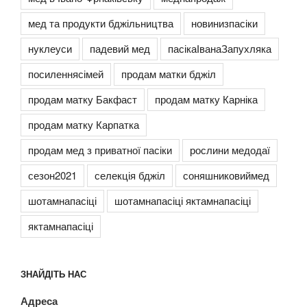
мед та продукти бджільництва
новинизпасіки
нуклеуси
падевий мед
пасікаІванаЗапухляка
посиленнясімей
продам матки бджіл
продам матку Бакфаст
продам матку Карніка
продам матку Карпатка
продам мед з приватної пасіки
рослини медодаї
сезон2021
селекція бджіл
соняшниковиймед
шотамнапасіці
шотамнапасіці яктамнапасіці
яктамнапасіці
ЗНАЙДІТЬ НАС
Адреса