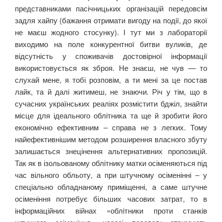
представниками пасічницьких організацій передовсім
задля хайпу (бажання отримати вигоду на події, до якої
не маєш жодного стосунку). І тут ми з лабораторії
виходимо на поле конкурентної битви вуликів, де
відсутність у споживачів достовірної інформації
використовується як зброя. Не знаєш, не чув — то
слухай мене, я тобі розповім, а ти мені за це постав
лайк, та й далі житимеш, не знаючи. Річ у тім, що в
сучасних українських реаліях розмістити бджіл, знайти
місце для ідеального облітника та ще й зробити його
економічно ефективним ‒ справа не з легких. Тому
найефективнішим методом розширення власного збуту
залишається знецінення альтернативних пропозицій.
Так як в ізольованому облітнику матки осіменяються під
час вільного обльоту, а при штучному осіменінні ‒ у
спеціально обладнаному приміщенні, а саме штучне
осіменіння потребує більших часових затрат, то в
інформаційних війнах «облітники проти станків