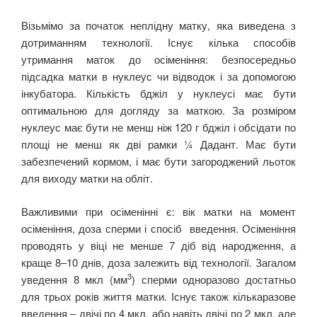
Візьмімо за початок неплідну матку, яка виведена з
дотриманням технології. Існує кілька способів
утримання маток до осіменіння: безпосередньо
підсадка матки в нуклеус чи відводок і за допомогою
інкубатора. Кількість бджіл у нуклеусі має бути
оптимальною для догляду за маткою. За розміром
нуклеус має бути не менш ніж 120 г бджіл і обсідати по
площі не менш як дві рамки ¼ Дадант. Має бути
забезпечений кормом, і має бути загороджений льоток
для виходу матки на обліт.
Важливими при осіменінні є: вік матки на момент
осіменіння, доза сперми і спосіб введення. Осіменіння
проводять у віці не менше 7 діб від народження, а
краще 8‒10 днів, доза залежить від технології. Загалом
3
уведення 8 мкл (мм
) сперми одноразово достатньо
для трьох років життя матки. Існує також кількаразове
введення ‒ двічі по 4 мкл, або навіть двічі по 2 мкл, але