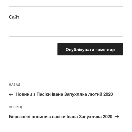
Сайт
Навігація
Попередній
НАЗАД
записів
запис:
Новини з Пасіки Івана Запухляка лютий 2020
Наступний
ВПЕРЕД
запис
Березневі новини з пасіки Івана Запухляка 2020