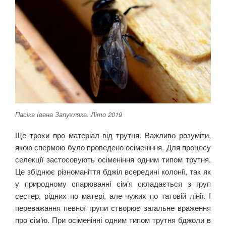
Пасіка Івана Запухляка. Літо 2019
Ще трохи про матеріал від трутня. Важливо розуміти,
якою спермою було проведено осіменіння. Для процесу
селекції застосовують осіменіння одним типом трутня.
Це збіднює різноманіття бджіл всередині колонії, так як
у природному спарюванні сім’я складається з груп
сестер, рідних по матері, але чужих по татовій лінії. І
переважання певної групи створює загальне враження
про сім’ю. При осіменінні одним типом трутня бджоли в