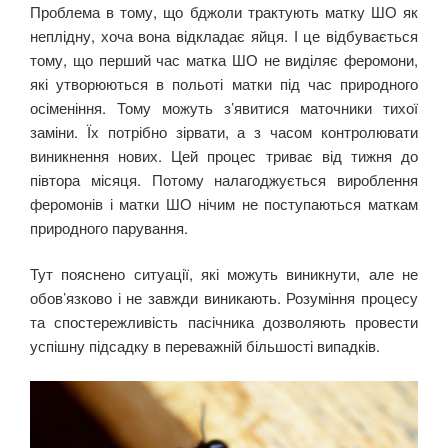
Проблема в тому, що бджоли трактують матку ШО як
неплідну, хоча вона відкладає яйця. І це відбувається
тому, що перший час матка ШО не виділяє феромони,
які утворюються в польоті матки під час природного
осіменіння. Тому можуть з’явитися маточники тихої
заміни. Їх потрібно зірвати, а з часом контролювати
виникнення нових. Цей процес триває від тижня до
півтора місяця. Потому налагоджується вироблення
феромонів і матки ШО нічим не поступаються маткам
природного парування.
Тут пояснено ситуації, які можуть виникнути, але не
обов’язково і не завжди виникають. Розуміння процесу
та спостережливість пасічника дозволяють провести
успішну підсадку в переважній більшості випадків.