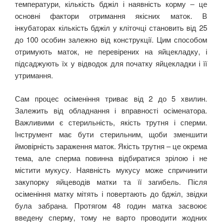
температури, кількість бджіл і наявність корму ‒ це
основні фактори отримання якісних маток. В
інкубаторах кількість бджіл у кліточці становить від 25
до 100 особин залежно від конструкції. Цим способом
отримують маток, не перевірених на яйцекладку, і
підсаджують їх у відводок для початку яйцекладки і її
утримання.
Сам процес осіменіння триває від 2 до 5 хвилин.
Залежить від обладнання і вправності осіменатора.
Важливими є стерильність, якість трутня і сперми.
Інструмент має бути стерильним, щоби зменшити
ймовірність зараження маток. Якість трутня – це окрема
тема, але сперма повинна відбиратися зрілою і не
містити мукусу. Наявність мукусу може спричинити
закупорку яйцеводів матки та її загибель. Після
осіменіння матку мітять і повертають до бджіл, звідки
була забрана. Протягом 48 годин матка засвоює
введену сперму, тому не варто проводити жодних