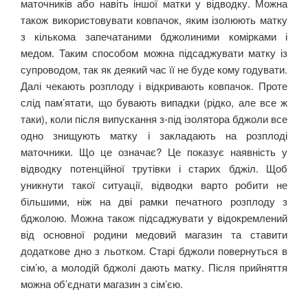
маточників або навіть іншої матки у відводку. Можна
також використовувати ковпачок, яким ізолюють матку
з кількома запечатаними бджолиними комірками і
медом. Таким способом можна підсаджувати матку із
супроводом, так як деякий час її не буде кому годувати.
Далі чекають розплоду і відкривають ковпачок. Проте
слід пам’ятати, що бувають випадки (рідко, але все ж
таки), коли після випускання з-під ізолятора бджоли все
одно знищують матку і закладають на розплоді
маточники. Що це означає? Це показує наявність у
відводку потенційної трутівки і старих бджіл. Щоб
уникнути такої ситуації, відводки варто робити не
більшими, ніж на дві рамки печатного розплоду з
бджолою. Можна також підсаджувати у відокремлений
від основної родини медовий магазин та ставити
додаткове дно з льотком. Старі бджоли повернуться в
сім’ю, а молодій бджолі дають матку. Після прийняття
можна об’єднати магазин з сім’єю.