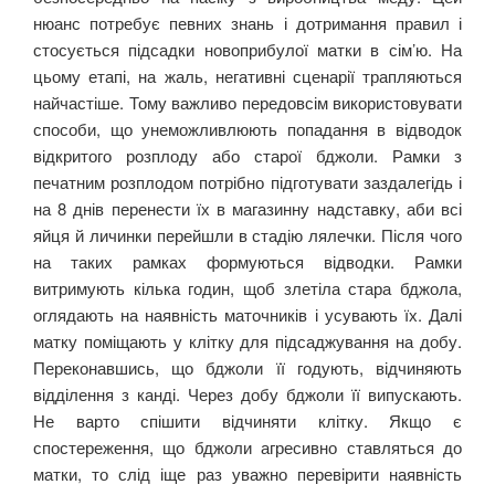
нюанс потребує певних знань і дотримання правил і
стосується підсадки новоприбулої матки в сім’ю. На
цьому етапі, на жаль, негативні сценарії трапляються
найчастіше. Тому важливо передовсім використовувати
способи, що унеможливлюють попадання в відводок
відкритого розплоду або старої бджоли. Рамки з
печатним розплодом потрібно підготувати заздалегідь і
на 8 днів перенести їх в магазинну надставку, аби всі
яйця й личинки перейшли в стадію лялечки. Після чого
на таких рамках формуються відводки. Рамки
витримують кілька годин, щоб злетіла стара бджола,
оглядають на наявність маточників і усувають їх. Далі
матку поміщають у клітку для підсаджування на добу.
Переконавшись, що бджоли її годують, відчиняють
відділення з канді. Через добу бджоли її випускають.
Не варто спішити відчиняти клітку. Якщо є
спостереження, що бджоли агресивно ставляться до
матки, то слід іще раз уважно перевірити наявність