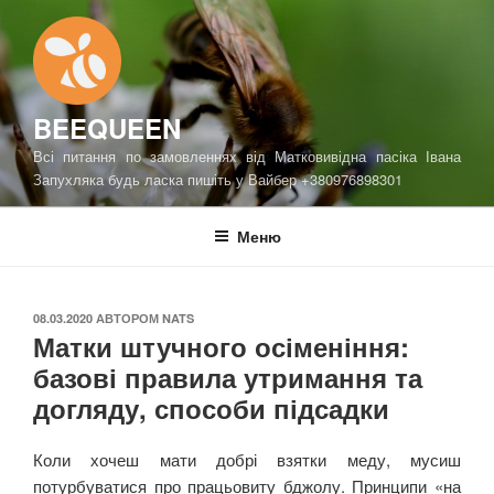
Перейти
до
вмісту
BEEQUEEN
Всі питання по замовленнях від Матковивідна пасіка Івана
Запухляка будь ласка пишіть у Вайбер +380976898301
Меню
ОПУБЛІКОВАНО
08.03.2020
АВТОРОМ
NATS
Матки штучного осіменіння:
базові правила утримання та
догляду, способи підсадки
Коли хочеш мати добрі взятки меду, мусиш
потурбуватися про працьовиту бджолу. Принципи «на