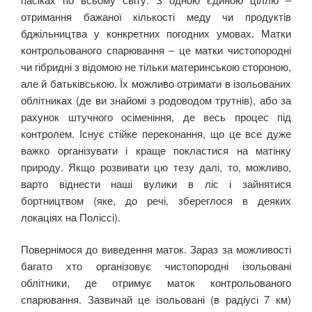
отримання бажаної кількості меду чи продуктів
бджільництва у конкретних погодних умовах. Матки
контрольованого спарювання ‒ це матки чистопородні
чи гібридні з відомою не тільки материнською стороною,
але й батьківською. Їх можливо отримати в ізольованих
облітниках (де ви знайомі з родоводом трутнів), або за
рахунок штучного осіменіння, де весь процес під
контролем. Існує стійке переконання, що це все дуже
важко організувати і краще покластися на матінку
природу. Якщо розвивати цю тезу далі, то, можливо,
варто віднести наші вулики в ліс і зайнятися
бортництвом (яке, до речі, збереглося в деяких
локаціях на Поліссі).
Повернімося до виведення маток. Зараз за можливості
багато хто організовує чистопородні ізольовані
облітники, де отримує маток контрольованого
спарювання. Зазвичай це ізольовані (в радіусі 7 км)