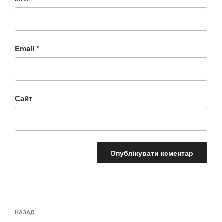
Email
*
Сайт
Навігація
Попередній
НАЗАД
записів