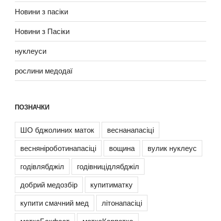
Новини з пасіки
Новини з Пасіки
нуклеуси
рослини медодаї
ПОЗНАЧКИ
ШО бджолиних маток
веснанапасіці
весняніроботинапасіці
вощина
вулик нуклеус
годівлябджіл
годівницідлябджіл
добрий медозбір
купитиматку
купити смачний мед
літонапасіці
маткаБакфаст
маткаКарпатка