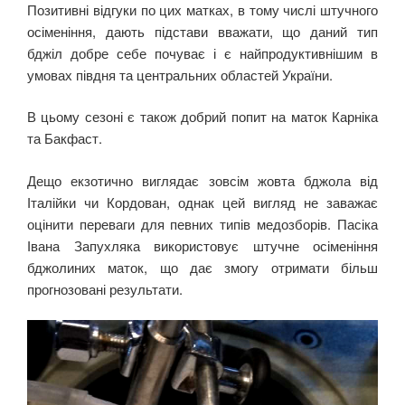
Позитивні відгуки по цих матках, в тому числі штучного
осіменіння, дають підстави вважати, що даний тип
бджіл добре себе почуває і є найпродуктивнішим в
умовах півдня та центральних областей України.
В цьому сезоні є також добрий попит на маток Карніка
та Бакфаст.
Дещо екзотично виглядає зовсім жовта бджола від
Італійки чи Кордован, однак цей вигляд не заважає
оцінити переваги для певних типів медозборів. Пасіка
Івана Запухляка використовує штучне осіменіння
бджолиних маток, що дає змогу отримати більш
прогнозовані результати.