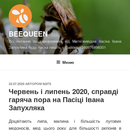
Перейти
до
вмісту
BEEQUEEN
Всі питання по замовленнях від Матковивідна пасіка Івана
Запухляка будь ласка пишіть у Вайбер +380976898301
Меню
ОПУБЛІКОВАНО
22.07.2020
АВТОРОМ
NATS
Червень і липень 2020, справді
гаряча пора на Пасіці Івана
Запухляка
Доцвітають липа, малина і більшість лугових
медоносів, мед цього року для більшості регіонів в