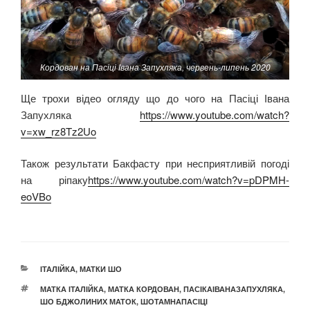
Кордован на Пасіці Івана Запухляка, червень-липень 2020
Ще трохи відео огляду що до чого на Пасіці Івана
Запухляка
https://www.youtube.com/watch?
v=xw_rz8Tz2Uo
Також результати Бакфасту при несприятливій погоді
на ріпаку
https://www.youtube.com/watch?v=pDPMH-
eoVBo
КАТЕГОРІЇ
ІТАЛІЙКА
,
МАТКИ ШО
ПОЗНАЧКИ
МАТКА ІТАЛІЙКА
,
МАТКА КОРДОВАН
,
ПАСІКАІВАНАЗАПУХЛЯКА
,
ШО БДЖОЛИНИХ МАТОК
,
ШОТАМНАПАСІЦІ