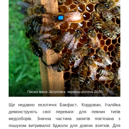
Пасіка Івана Запухляка, червень-липень 2020
Ще недавно екзотичні Бакфаст, Кордован, Італійка
демонструють свої переваги для певних типів
медозборів. Значна частина запитів пов’язана з
пошуком витривалої бджоли для довгих взятків. Для