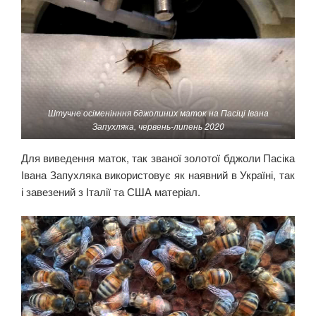
Штучне осіменінння бджолиних маток на Пасіці Івана
Запухляка, червень-липень 2020
Для виведення маток, так званої золотої бджоли Пасіка
Івана Запухляка використовує як наявний в Україні, так
і завезений з Італії та США матеріал.