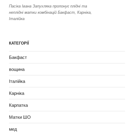
Пасіка Івана Запухляка пропонує плідні та
неплідні матки комбінацій Бакфаст, Карніка,
Італійка
КАТЕГОРІЇ
Бакфаст
вощина
Італійка
Карніка
Карпатка
Матки ШО
мед