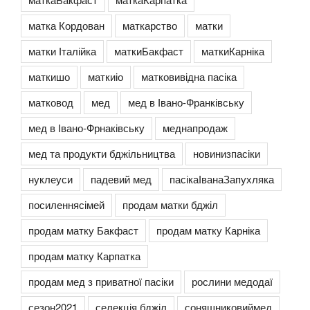
матка Кордован
маткарство
матки
матки Італійка
маткиБакфаст
маткиКарніка
маткишо
маткиіо
матковивідна пасіка
матковод
мед
мед в Івано-Франківську
мед в Івано-Фрнаківську
меднапродаж
мед та продукти бджільництва
новинизпасіки
нуклеуси
падевий мед
пасікаІванаЗапухляка
посиленнясімей
продам матки бджіл
продам матку Бакфаст
продам матку Карніка
продам матку Карпатка
продам мед з приватної пасіки
рослини медодаї
сезон2021
селекція бджіл
соняшниковиймед