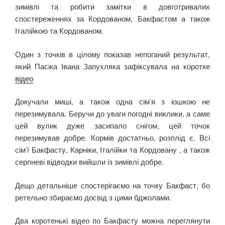
зимівлі та робити замітки в довготривалих
спостереженнях за Кордованом, Бакфастом а також
Італійкою та Кордованом.
Один з точків в цілому показав непоганий результат,
який Пасіка Івана Запухляка зафіксувала на коротке
відео
Докучали миші, а також одна сім’я з іошкою не
перезимувала. Беручи до уваги погодні виклики, а саме
цей вулик дуже засипало снігом, цей точок
перезимував добре. Кормів достатньо, розплід є. Всі
сім’ї Бакфасту, Карніки, Італійки та Кордовану , а також
серпневі відводки вийшли із зимівлі добре.
Дещо детальніше спостерігаємо на точку Бакфаст, бо
ретельно збираємо досвід з цими бджолами.
Два коротенькі відео по Бакфасту можна переглянути