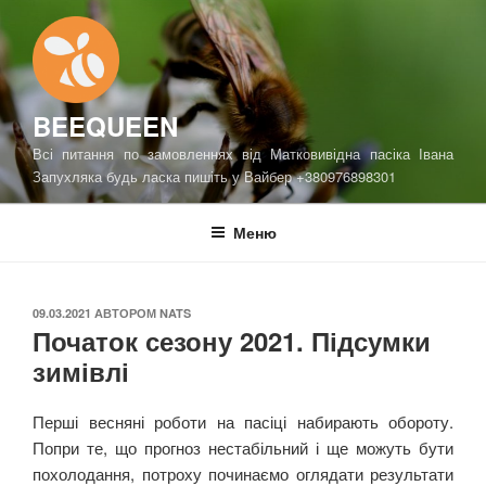
Перейти
до
вмісту
BEEQUEEN
Всі питання по замовленнях від Матковивідна пасіка Івана
Запухляка будь ласка пишіть у Вайбер +380976898301
Меню
ОПУБЛІКОВАНО
09.03.2021
АВТОРОМ
NATS
Початок сезону 2021. Підсумки
зимівлі
Перші весняні роботи на пасіці набирають обороту.
Попри те, що прогноз нестабільний і ще можуть бути
похолодання, потроху починаємо оглядати результати