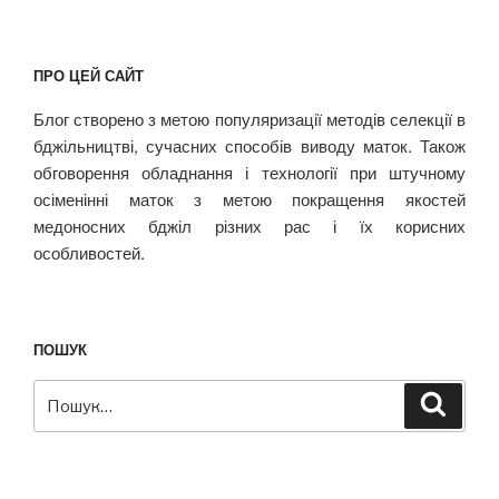
ПРО ЦЕЙ САЙТ
Блог створено з метою популяризації методів селекції в
бджільництві, сучасних способів виводу маток. Також
обговорення обладнання і технології при штучному
осіменінні маток з метою покращення якостей
медоносних бджіл різних рас і їх корисних
особливостей.
ПОШУК
Пошук
Шукат
за
запитом: