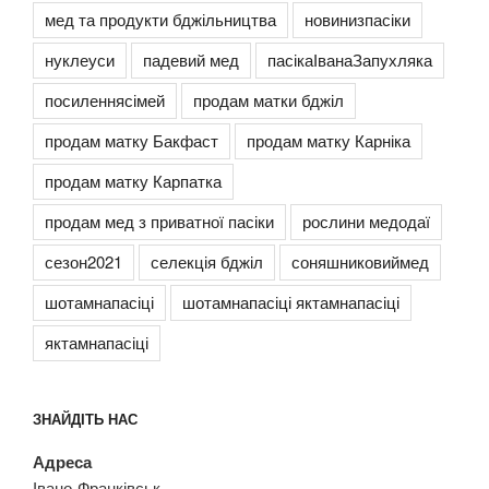
мед та продукти бджільництва
новинизпасіки
нуклеуси
падевий мед
пасікаІванаЗапухляка
посиленнясімей
продам матки бджіл
продам матку Бакфаст
продам матку Карніка
продам матку Карпатка
продам мед з приватної пасіки
рослини медодаї
сезон2021
селекція бджіл
соняшниковиймед
шотамнапасіці
шотамнапасіці яктамнапасіці
яктамнапасіці
ЗНАЙДІТЬ НАС
Адреса
Івано-Франківськ