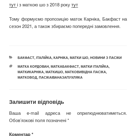
тут
і з маткою шо з 2018 року
тут
Тому формуємо пропозицію маток Карніка, Бакфаст на
сезон 2021, а також збираємо попередні замовлення.
КАТЕГОРІЇ
БАКФАСТ
,
ІТАЛІЙКА
,
КАРНІКА
,
МАТКИ ШО
,
НОВИНИ З ПАСІКИ
ПОЗНАЧКИ
МАТКА КОРДОВАН
,
МАТКАБАКФАСТ
,
МАТКИ ІТАЛІЙКА
,
МАТКИКАРНІКА
,
МАТКИШО
,
МАТКОВИВІДНА ПАСІКА
,
МАТКОВОД
,
ПАСІКАІВАНАЗАПУХЛЯКА
Залишити відповідь
Ваша e-mail адреса не оприлюднюватиметься.
Обов’язкові поля позначені
*
Коментар
*