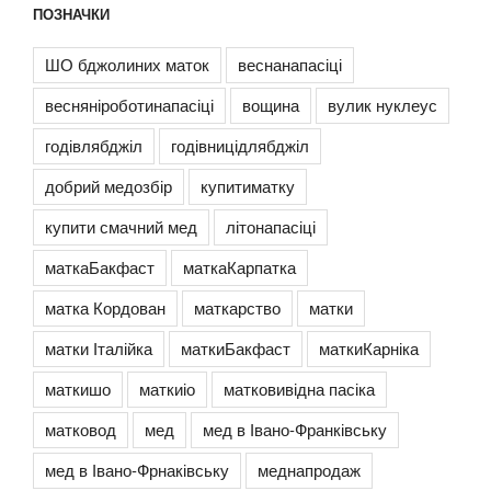
ПОЗНАЧКИ
ШО бджолиних маток
веснанапасіці
весняніроботинапасіці
вощина
вулик нуклеус
годівлябджіл
годівницідлябджіл
добрий медозбір
купитиматку
купити смачний мед
літонапасіці
маткаБакфаст
маткаКарпатка
матка Кордован
маткарство
матки
матки Італійка
маткиБакфаст
маткиКарніка
маткишо
маткиіо
матковивідна пасіка
матковод
мед
мед в Івано-Франківську
мед в Івано-Фрнаківську
меднапродаж