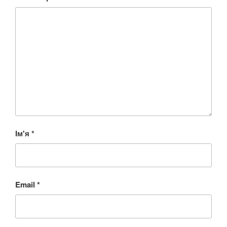
Ім'я
*
Email
*