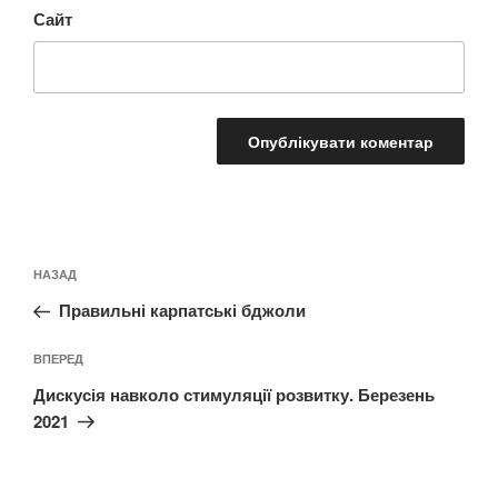
Сайт
Навігація
Попередній
НАЗАД
записів
запис:
Правильні карпатські бджоли
Наступний
ВПЕРЕД
запис
Дискусія навколо стимуляції розвитку. Березень
2021