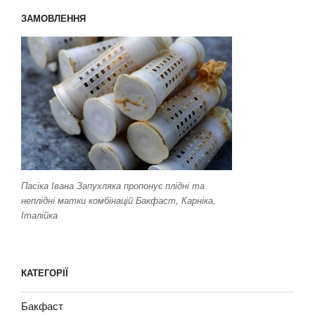
ЗАМОВЛЕННЯ
Пасіка Івана Запухляка пропонує плідні та
неплідні матки комбінацій Бакфаст, Карніка,
Італійка
КАТЕГОРІЇ
Бакфаст