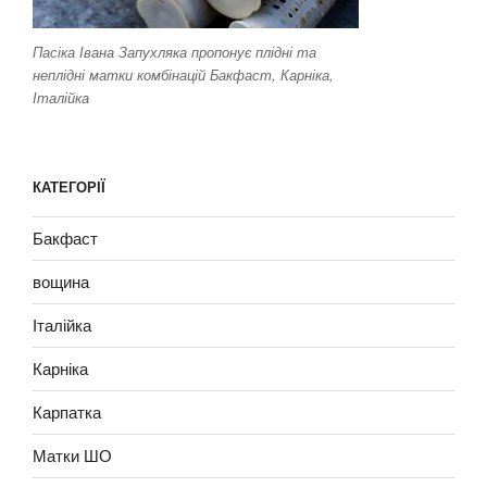
Пасіка Івана Запухляка пропонує плідні та
неплідні матки комбінацій Бакфаст, Карніка,
Італійка
КАТЕГОРІЇ
Бакфаст
вощина
Італійка
Карніка
Карпатка
Матки ШО