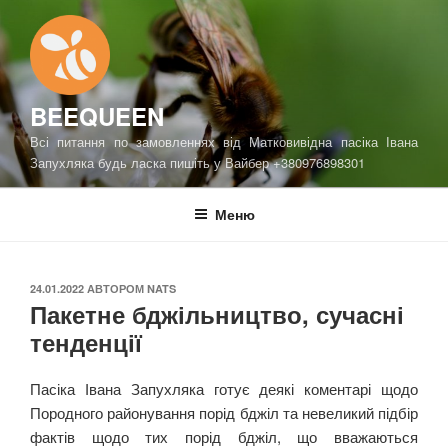
Перейти
до
вмісту
BEEQUEEN
Всі питання по замовленнях від Матковивідна пасіка Івана
Запухляка будь ласка пишіть у Вайбер +380976898301
Меню
ОПУБЛІКОВАНО
24.01.2022
АВТОРОМ
NATS
Пакетне бджільництво, сучасні
тенденції
Пасіка Івана Запухляка готує деякі коментарі щодо
Породного районування порід бджіл та невеликий підбір
фактів щодо тих порід бджіл, що вважаються