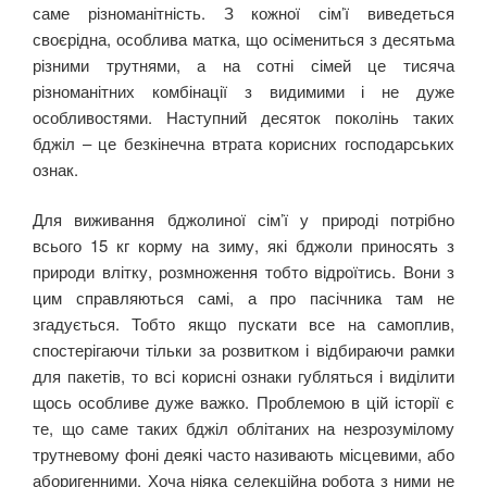
саме різноманітність. З кожної сім’ї виведеться
своєрідна, особлива матка, що осімениться з десятьма
різними трутнями, а на сотні сімей це тисяча
різноманітних комбінації з видимими і не дуже
особливостями. Наступний десяток поколінь таких
бджіл – це безкінечна втрата корисних господарських
ознак.
Для виживання бджолиної сім’ї у природі потрібно
всього 15 кг корму на зиму, які бджоли приносять з
природи влітку, розмноження тобто відроїтись. Вони з
цим справляються самі, а про пасічника там не
згадується. Тобто якщо пускати все на самоплив,
спостерігаючи тільки за розвитком і відбираючи рамки
для пакетів, то всі корисні ознаки губляться і виділити
щось особливе дуже важко. Проблемою в цій історії є
те, що саме таких бджіл облітаних на незрозумілому
трутневому фоні деякі часто називають місцевими, або
аборигенними. Хоча ніяка селекційна робота з ними не