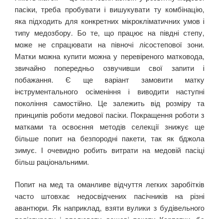
пасіки, треба пробувати і вишукувати ту комбінацію,
яка підходить для конкретних мікрокліматичних умов і
типу медозбору. Бо те, що працює на півдні степу,
може не спрацювати на півночі лісостепової зони.
Матки можна купити можна у перевіреного матковода,
звичайно попередньо озвучивши свої запити і
побажання. Є ще варіант замовити матку
інструментального осіменіння і виводити наступні
покоління самостійно. Це залежить від розміру та
принципів роботи медової пасіки. Покращення роботи з
матками та освоєння методів селекції знижує ще
більше попит на безпородні пакети, так як бджола
зимує. І очевидно робить витрати на медовій пасіці
більш раціональними.
Попит на мед та оманливе відчуття легких заробітків
часто штовхає недосвідчених пасічників на різні
авантюри. Як наприклад, взяти вулики з будівельного