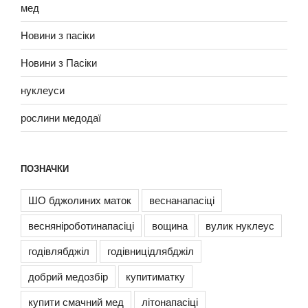
мед
Новини з пасіки
Новини з Пасіки
нуклеуси
рослини медодаї
ПОЗНАЧКИ
ШО бджолиних маток
веснанапасіці
весняніроботинапасіці
вощина
вулик нуклеус
годівлябджіл
годівницідлябджіл
добрий медозбір
купитиматку
купити смачний мед
літонапасіці