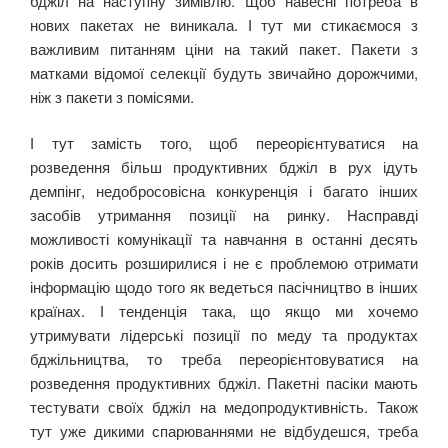
бджіл на наступну зимівлю. Щоб навесні потреба в
нових пакетах не виникала. І тут ми стикаємося з
важливим питанням ціни на такий пакет. Пакети з
матками відомої селекції будуть звичайно дорожчими,
ніж з пакети з помісями.
І тут замість того, щоб переорієнтуватися на
розведення більш продуктивних бджіл в рух ідуть
демпінг, недобросовісна конкуренція і багато інших
засобів утримання позиції на ринку. Насправді
можливості комунікації та навчання в останні десять
років досить розширилися і не є проблемою отримати
інформацію щодо того як ведеться пасічництво в інших
країнах. І тенденція така, що якщо ми хочемо
утримувати лідерські позиції по меду та продуктах
бджільництва, то треба переорієнтовуватися на
розведення продуктивних бджіл. Пакетні пасіки мають
тестувати своїх бджіл на медопродуктивність. Також
тут уже дикими спарюваннями не відбудешся, треба