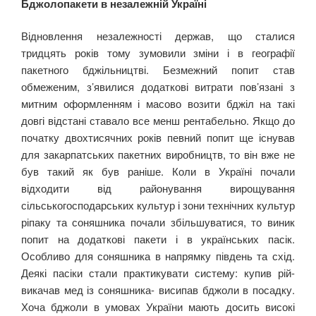
Бджолопакети в незалежній Україні
Відновлення незалежності держав, що сталися
тридцять років тому зумовили зміни і в географії
пакетного бджільництві. Безмежний попит став
обмеженим, з’явилися додаткові витрати пов’язані з
митним оформленням і масово возити бджіл на такі
довгі відстані ставало все менш рентабельно. Якщо до
початку двохтисячних років певний попит ще існував
для закарпатських пакетних виробництв, то він вже не
був такий як був раніше. Коли в Україні почали
відходити від районування вирощування
сільськогосподарських культур і зони технічних культур
ріпаку та соняшника почали збільшуватися, то виник
попит на додаткові пакети і в українських пасік.
Особливо для соняшника в напрямку південь та схід.
Деякі пасіки стали практикувати систему: купив рій-
викачав мед із соняшника- висипав бджоли в посадку.
Хоча бджоли в умовах України мають досить високі