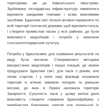
територіями аж до Камчатського півострова.
Зруйновану господарську інфраструктуру намагалися
відновити швидкими темпами і всіма можливими
засобами. Бджолині сім’ї почали активно перевозити по
всій території тогочасної держави, щоб відновити галузь
і створити промислові пасіки у всіх районах, де були
можливості медозборів і потреби у запиленні
сільськогосподарських культур.
Потреба у бджолосімях для отримання результатів по
меду була високою. Створювалися методики
використання медозборів і пошук локацій, де можна
продукувати бджолині сім’ї, для пасік з різким, але
пізнім стартом. І у поле зору фахівців потрапили
території із м’якою зимовою погодою та ранньою
весною, до яких в Україні належала територія
Закарпаття. Сукупність пасік у цьому регіоні дала
можливість створити справжню бджолофабрику з
виробництва бджолиних пакетів для подальшої їх