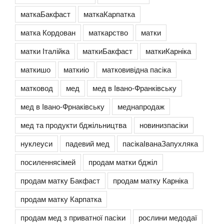
маткаБакфаст
маткаКарпатка
матка Кордован
маткарство
матки
матки Італійка
маткиБакфаст
маткиКарніка
маткишо
маткиіо
матковивідна пасіка
матковод
мед
мед в Івано-Франківську
мед в Івано-Фрнаківську
меднапродаж
мед та продукти бджільництва
новинизпасіки
нуклеуси
падевий мед
пасікаІванаЗапухляка
посиленнясімей
продам матки бджіл
продам матку Бакфаст
продам матку Карніка
продам матку Карпатка
продам мед з приватної пасіки
рослини медодаї