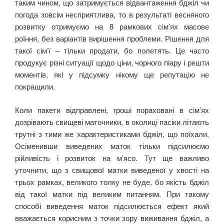
таким чином, що затримується відвантаження бджіл чи
погода зовсім несприятлива, то в результаті весняного
розвитку отримуємо на 8 рамкових сім’ях масове
роїння, без варіантів вирішення проблеми. Рішення для
такої сім’ї – тільки продати, бо полетять. Це часто
продукує різні ситуації щодо ціни, чорного піару і решти
моментів, які у підсумку нікому ще репутацію не
покращили.
Коли пакети відправлені, гроші пораховані в сім’ях
дозрівають свищеві маточники, в околиці пасіки літають
трутні з тими же характеристиками бджіл, що поїхали.
Осіменивши виведених маток тільки підсилюємо
рійливість і розвиток на м’ясо. Тут ще важливо
уточнити, що з свищової матки виведеної у хвості на
трьох рамках, великого толку не буде, бо якість бджіл
від такої матки під великим питанням. При такому
способі виведення маток підсилюється ефект який
вважається корисним з точки зору виживання бджіл, а