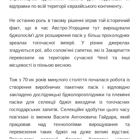
відправки по всій території євразійського континенту.
Не останню роль в такому рішенні зіграв той історичний
факт, що в час Австро-Угорщини тут вирощували
бджолосім’ї для розширення пасік у більш прохолодних
ареалах тогочасної імперії. У різних джерелах
згадуються рої, або солом’яні сапетки, які із Закарпаття
перевозили на територію сучасної Чехії та інші
місцевості із пізньою весною.
Тож з 70-их років минулого століття почалася робота із
створення виробничих пакетних пасік і відповідно
закладено дослідницькі бджолорозплідники та племінні
пасіки для селекції бджіл виходячи із тогочасних
господарських запитів. Селекційні здобутки цього часу
пов’язані із іменем Василя Антоновича Гайдара, який
працював над технологіями вирощування та
перевезення таких бджіл на дуже великі відстані.
Результати селекції бджоли Карпатки цілком