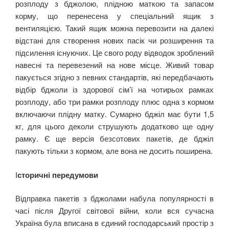
розплоду з бджолою, плідною маткою та запасом
корму, що перенесена у спеціальний ящик з
вентиляцією. Такий ящик можна перевозити на далекі
відстані для створення нових пасік чи розширення та
підсилення існуючих. Це свого роду відводок зроблений
навесні та перевезений на нове місце. Живий товар
пакується згідно з певних стандартів, які передбачають
відбір бджоли із здорової сім’ї на чотирьох рамках
розплоду, або три рамки розплоду плюс одна з кормом
включаючи плідну матку. Сумарно бджіл має бути 1,5
кг, для цього деколи струшують додатково ще одну
рамку. Є ще версія безсотових пакетів, де бджіл
пакують тільки з кормом, але вона не досить поширена.
І
сторичні передумови
Відправка пакетів з бджолами набула популярності в
часі після Другої світової війни, коли вся сучасна
Україна була вписана в єдиний господарський простір з