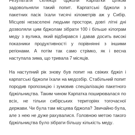
задовольняли такий попит. Карпатські бджоли з
пакетних пасік їхали тисячі кілометрів аж у Сибір.
Місцеві незаселені людьми простори, довгі літні дні
дозволяли цим бджолам зібрати 100 і більше кілограм
меду з вулика, який відбирався і давав досить високі
показники продуктивності у порівнянні з іншими
регіонами. А потім так само стрімко, як і весна
наступала зима, що тривала 7 місяців.
На наступний рік знову був попит на свіжих бджіл і
карпатські бджоли їхали на медозбір. Стабільний попит
породив пропозицію і зумовив спеціалізацію пакетного
бджільництва. Таким чином Карпатка поширювалася по
всіх, не тільки сибірських територіях тогочасної
держави. Чи була там місцева бджола? Звичайно була,
але з нею не дуже рахувалися. Головною метою такого
бджільництва було зібрати більшу кількість меду.