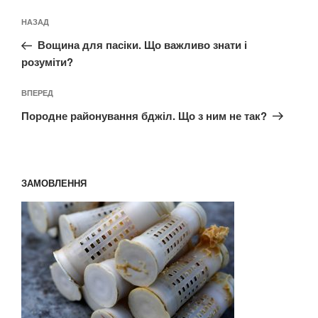
Навігація
Попередній
НАЗАД
записів
запис:
Вощина для пасіки. Що важливо знати і
розуміти?
Наступний
ВПЕРЕД
запис
Породне районування бджіл. Що з ним не так?
ЗАМОВЛЕННЯ