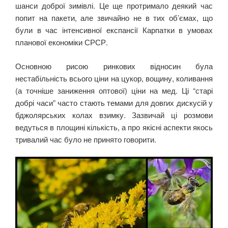
шанси доброї зимівлі. Це ще протримало деякий час
попит на пакети, але звичайно не в тих об’ємах, що
були в час інтенсивної експансії Карпатки в умовах
планової економіки СРСР.
Основною рисою ринкових відносин була
нестабільність всього ціни на цукор, вощину, коливання
(а точніше заниження оптової) ціни на мед. Ці “старі
добрі часи” часто стають темами для довгих дискусій у
бджолярських колах взимку. Зазвичай ці розмови
ведуться в площині кількість, а про якісні аспекти якось
тривалий час було не принято говорити.