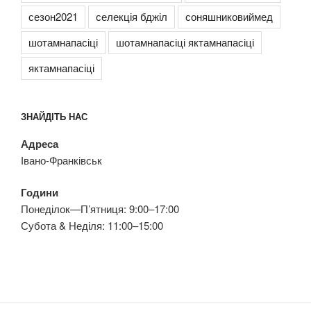
сезон2021
селекція бджіл
соняшниковиймед
шотамнапасіці
шотамнапасіці яктамнапасіці
яктамнапасіці
ЗНАЙДІТЬ НАС
Адреса
Івано-Франківськ
Години
Понеділок—П’ятниця: 9:00–17:00
Субота & Неділя: 11:00–15:00