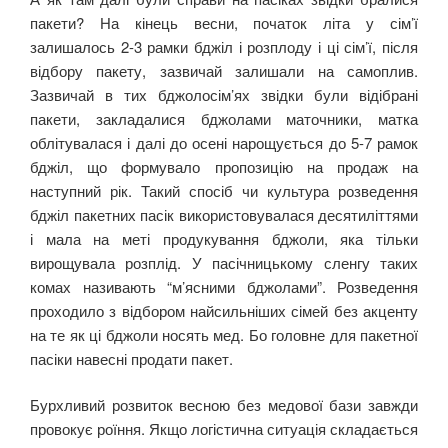
пакети? На кінець весни, початок літа у сім’ї
залишалось 2-3 рамки бджіл і розплоду і ці сім’ї, після
відбору пакету, зазвичай залишали на самоплив.
Зазвичай в тих бджолосім’ях звідки були відібрані
пакети, закладалися бджолами маточники, матка
облітувалася і далі до осені нарощується до 5-7 рамок
бджіл, що формувало пропозицію на продаж на
наступний рік. Такий спосіб чи культура розведення
бджіл пакетних пасік використовувалася десятиліттями
і мала на меті продукування бджоли, яка тільки
вирощувала розплід. У пасічницькому сленгу таких
комах називають “м’ясними бджолами”. Розведення
проходило з відбором найсильніших сімей без акценту
на те як ці бджоли носять мед. Бо головне для пакетної
пасіки навесні продати пакет.
Бурхливий розвиток весною без медової бази завжди
провокує роїння. Якщо логістична ситуація складається