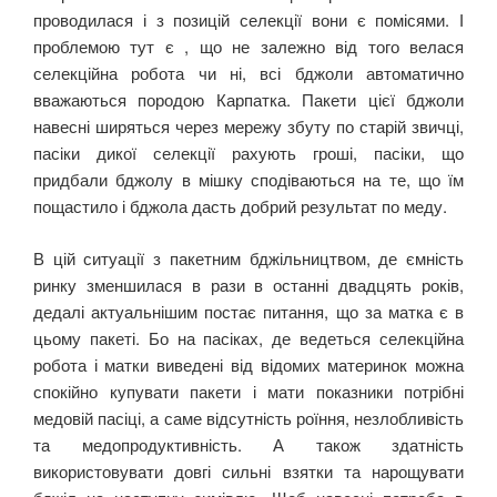
проводилася і з позицій селекції вони є помісями. І
проблемою тут є , що не залежно від того велася
селекційна робота чи ні, всі бджоли автоматично
вважаються породою Карпатка. Пакети цієї бджоли
навесні ширяться через мережу збуту по старій звичці,
пасіки дикої селекції рахують гроші, пасіки, що
придбали бджолу в мішку сподіваються на те, що їм
пощастило і бджола дасть добрий результат по меду.
В цій ситуації з пакетним бджільництвом, де ємність
ринку зменшилася в рази в останні двадцять років,
дедалі актуальнішим постає питання, що за матка є в
цьому пакеті. Бо на пасіках, де ведеться селекційна
робота і матки виведені від відомих материнок можна
спокійно купувати пакети і мати показники потрібні
медовій пасіці, а саме відсутність роїння, незлобливість
та медопродуктивність. А також здатність
використовувати довгі сильні взятки та нарощувати