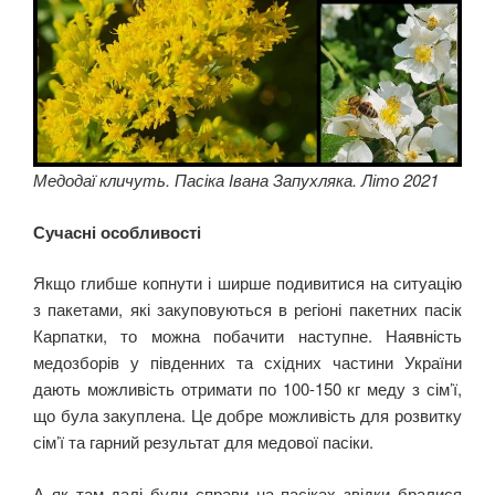
Медодаї кличуть. Пасіка Івана Запухляка. Літо 2021
Сучасні особливості
Якщо глибше копнути і ширше подивитися на ситуацію
з пакетами, які закуповуються в регіоні пакетних пасік
Карпатки, то можна побачити наступне. Наявність
медозборів у південних та східних частини України
дають можливість отримати по 100-150 кг меду з сім’ї,
що була закуплена. Це добре можливість для розвитку
сім’ї та гарний результат для медової пасіки.
А як там далі були справи на пасіках звідки бралися