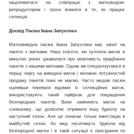
націлюватися на співпрацю з матководом-
репродуктором і трохи вникати в те, як працює
селекція.
Досвід Пасіки Івана Запухляка
Матковивідна пасіка Івана Запухляка має запит на
пакети з матками. Наші клієнти, які купляли маток в
минулих роках цікавилися про можливість придбання
пакетів з нашими матками. Однак ми спеціалізуємося в
першу чергу на виведені маток і великих потужностей
продажу пакетів поки не маємо. Часто медові пасіки
оцінивши переваги відомих їх селекційних маток,
використовують такий лайфхак для покращення
безпородних пакетів. Вони замінюють маток на
соняшнику, що дозволяє отримати іншу бджолу на
наступний сезон. Але це означає тільки інвестицію в
майбутній сезон, бо мед носитимуть бджоли від
безпородної матки і в такій ситуації є просідання по