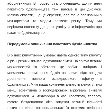
аборигенними. В процесі стало очевидно, що питання
пакетного бджільництва теж вагоме в цій дискусії.
Можна сказати, що це окремий, але тісно пов’язаний з
маткарством та медом сегмент ринку. Тому ми
вирішили спочатку дещо актуалізувати інформацію про
пакетне бджільництво.
Передумови виникнення пакетного бджільництва
В різних кліматичних умовах навіть одного типу клімату
є різні ризики зимівлі бджолиних сімей. За збігом певних
можливостей та обставин це робить вигідним і
можливим переміщення бджіл на великі відстані для
досягнення певного господарського ефекту в
бджільництві. Чим вища континентальність клімату, тим
менш ефективна з господарських міркувань зимівля
бджолосімей. А медозбори в час короткого, теплого,
сухого бездощового літа завдяки великій кількості
диких та сільськогосподарських (в окремих регіонах)