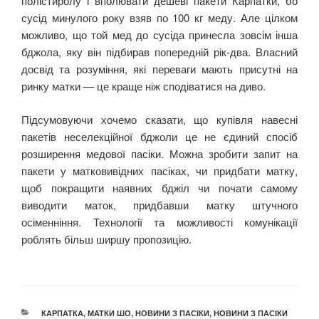
полістиролу і вполювати дешеві пакети Карпатки, бо
сусід минулого року взяв по 100 кг меду. Але цілком
можливо, що той мед до сусіда принесла зовсім інша
бджола, яку він підбирав попередній рік-два. Власний
досвід та розуміння, які переваги мають присутні на
ринку матки — це краще ніж сподіватися на диво.
Підсумовуючи хочемо сказати, що купівля навесні
пакетів неселекційної бджоли це не єдиний спосіб
розширення медової пасіки. Можна зробити запит на
пакети у матковивідних пасіках, чи придбати матку,
щоб покращити наявних бджіл чи почати самому
виводити маток, придбавши матку штучного
осіменніння. Технології та можливості комунікації
роблять більш ширшу пропозицію.
КАТЕГОРІЇ
КАРПАТКА
,
МАТКИ ШО
,
НОВИНИ З ПАСІКИ
,
НОВИНИ З ПАСІКИ