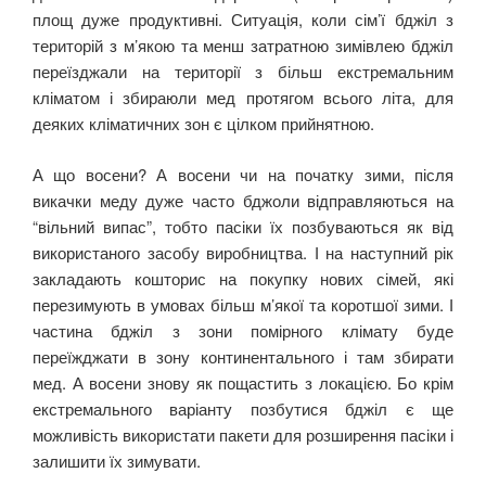
площ дуже продуктивні. Ситуація, коли сім’ї бджіл з
територій з м’якою та менш затратною зимівлею бджіл
переїзджали на території з більш екстремальним
кліматом і збираюли мед протягом всього літа, для
деяких кліматичних зон є цілком прийнятною.
А що восени? А восени чи на початку зими, після
викачки меду дуже часто бджоли відправляються на
“вільний випас”, тобто пасіки їх позбуваються як від
використаного засобу виробництва. І на наступний рік
закладають кошторис на покупку нових сімей, які
перезимують в умовах більш м’якої та коротшої зими. І
частина бджіл з зони помірного клімату буде
переїжджати в зону континентального і там збирати
мед. А восени знову як пощастить з локацією. Бо крім
екстремального варіанту позбутися бджіл є ще
можливість використати пакети для розширення пасіки і
залишити їх зимувати.